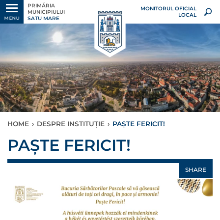
PRIMĂRIA
MONITORUL OFICIAL
MUNICIPIULUI
LOCAL
SATU MARE
MENU
HOME
›
DESPRE INSTITUȚIE
›
PAȘTE FERICIT!
PAȘTE FERICIT!
SHARE