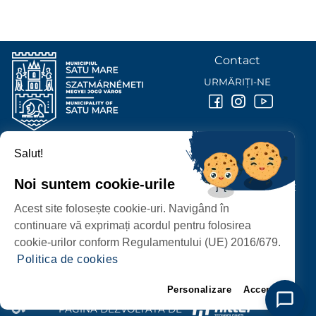
Contact
URMĂRIȚI-NE
Salut!
PRIMĂRIA MUNICIPIULUI
SATU MARE
Noi suntem cookie-urile
P-ȚA 25 OCTOMBRIE, NR. 1 CORP M, 440026 SATU MARE
Acest site folosește cookie-uri. Navigând în
PROTECȚIA DATELOR PERSONALE
continuare vă exprimați acordul pentru folosirea
cookie-urilor conform Regulamentului (UE) 2016/679.
Politica de cookies
Personalizare
Accept
PAGINĂ DEZVOLTATĂ DE