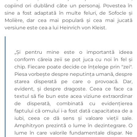
copiind ori dublând câte un personaj. Povestea în
sine a fost adaptată în multe feluri, de Sofocle și
Molière, dar cea mai populară și cea mai jucată
versiune este cea a lui Heinrich von Kleist.
„Și pentru mine este o importantă ideea
conform căreia zeii se pot juca cu noi în fel și
chip. Fiecare poate decide ce înțelege prin "zei".
Piesa vorbește despre neputința umană, despre
starea disperată pe care o provoacă. Dar,
evident, și despre dragoste. Ceea ce face ca
textul să fie bun este acea viziune extraordinar
de disperată, combinată cu evidențierea
faptului că omului i-a fost dată capacitatea de a
iubi, ceea ce dă sens și valoare vieții sale.
Amphitryon prezintă o lume în dezintegrare. O
lume în care valorile fundamentale dispar. Ne