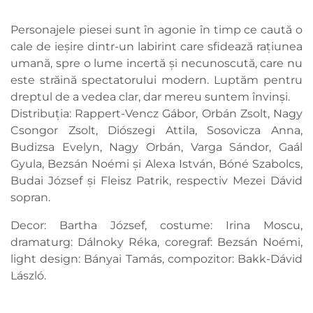
Personajele piesei sunt în agonie în timp ce caută o
cale de ieșire dintr-un labirint care sfidează rațiunea
umană, spre o lume incertă și necunoscută, care nu
este străină spectatorului modern. Luptăm pentru
dreptul de a vedea clar, dar mereu suntem învinși.
Distribuția: Rappert-Vencz Gábor, Orbán Zsolt, Nagy
Csongor Zsolt, Diószegi Attila, Sosovicza Anna,
Budizsa Evelyn, Nagy Orbán, Varga Sándor, Gaál
Gyula, Bezsán Noémi și Alexa István, Bóné Szabolcs,
Budai József și Fleisz Patrik, respectiv Mezei Dávid
sopran.
Decor: Bartha József, costume: Irina Moscu,
dramaturg: Dálnoky Réka, coregraf: Bezsán Noémi,
light design: Bányai Tamás, compozitor: Bakk-Dávid
László.