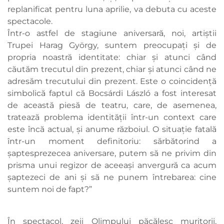
replanificat pentru luna aprilie, va debuta cu aceste
spectacole.
Într-o astfel de stagiune aniversară, noi, artiștii
Trupei Harag György, suntem preocupați și de
propria noastră identitate: chiar și atunci când
căutăm trecutul din prezent, chiar și atunci când ne
adresăm trecutului din prezent. Este o coincidență
simbolică faptul că Bocsárdi László a fost interesat
de această piesă de teatru, care, de asemenea,
tratează problema identității într-un context care
este încă actual, și anume războiul. O situație fatală
într-un moment definitoriu: sărbătorind a
șaptesprezecea aniversare, putem să ne privim din
prisma unui regizor de aceeași anvergură ca acum
șaptezeci de ani și să ne punem întrebarea: cine
suntem noi de fapt?”
În spectacol, zeii Olimpului păcălesc muritorii,