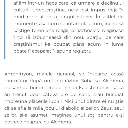
aflăm într-un haos care, ca urmare a declinului
culturii iudeo-creștine, ne-a fost impus deja în
mod repetat de-a lungul istoriei. În astfel de
momente, așa cum se întâmplă acum, încep să
câștige teren alte religii, iar războaiele religioase
tind să izbucnească din nou. Spațiul pe care
creștinismul l-a ocupat până acum în lume
poate fi acaparat.”- spune regizorul.
Amphitryon, marele general, se întoarce acasă
triumfător după un lung război. Soția sa, Alcmena,
nu sare de bucurie în brațele lui. Ea este convinsă că
au trecut doar câteva ore de când s-au bucurat
împreună plăcerile iubirii. Nici unul dintre ei nu știe
că se află la mila jocului diabolic al zeilor. Zeus, zeul
zeilor, și-a asumat imaginea unui soț pentru a-și
petrece noaptea cu Alcmena.