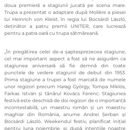
doua premieră a stagiunii jucată pe scena mare.
Trupa a prezentat o adaptare după Molière a piesei
lui Heinrich von Kleist, în regia lui Bocsárdi László,
deținător a patru premii UNITER, care lucrează
pentru a patra oară cu trupa sătmăreană.
„În pregătirea celei de-a șaptesprezecea stagiune,
cel mai important aspect a fost să ne asigurăm ca
stagiunea aniversară să fie demnă din toate
punctele de vedere stagiunii de debut din 1953.
Prima stagiune a trupei a fost marcată de numele
unor regizori precum Harag György, Tompa Miklós,
Farkas István și tânărul Kovács Ferenc. Stagiunea
festivă este deschisă de doi regizori de o importanță
incontestabilă, un maestru român și un maestru
maghiar din România, anume Andrei Șerban și
Bocsárdi László. Weekendul festiv, planificat inițial
pentru luna noiembrie, și, după intențiile noastre