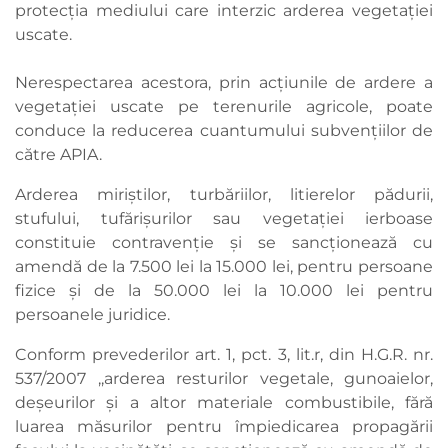
protecția mediului care interzic arderea vegetației
uscate.
Nerespectarea acestora, prin acțiunile de ardere a
vegetației uscate pe terenurile agricole, poate
conduce la reducerea cuantumului subvențiilor de
către APIA.
Arderea miriștilor, turbăriilor, litierelor pădurii,
stufului, tufărișurilor sau vegetației ierboase
constituie contravenție și se sancționează cu
amendă de la 7.500 lei la 15.000 lei, pentru persoane
fizice și de la 50.000 lei la 10.000 lei pentru
persoanele juridice.
Conform prevederilor art. 1, pct. 3, lit.r, din H.G.R. nr.
537/2007 ,,arderea resturilor vegetale, gunoaielor,
deșeurilor și a altor materiale combustibile, fără
luarea măsurilor pentru împiedicarea propagării