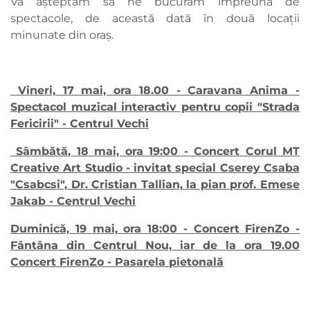
Vă așteptăm să ne bucurăm împreună de
spectacole, de această dată în două locații
minunate din oraș.
Vineri, 17 mai, ora 18.00 - Caravana Anima -
Spectacol muzical interactiv pentru copii "Strada
Fericirii" - Centrul Vechi
Sâmbătă, 18 mai, ora 19:00 - Concert Corul MT
Creative Art Studio - invitat special Cserey Csaba
"Csabcsi", Dr. Cristian Tallian, la pian prof. Emese
Jakab - Centrul Vechi
Duminică, 19 mai, ora 18:00 - Concert FirenZo -
Fântâna din Centrul Nou, iar de la ora 19.00
Concert FirenZo - Pasarela pietonală