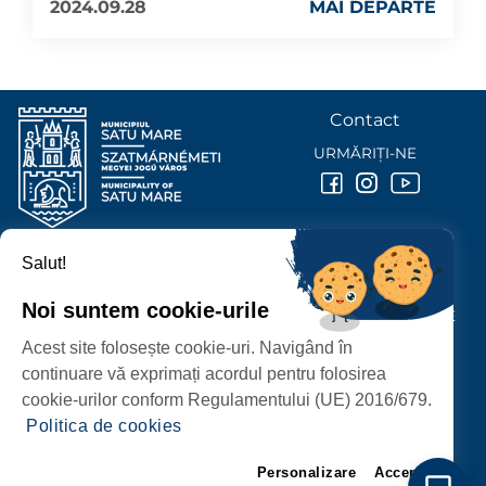
2024.09.28
MAI DEPARTE
Contact
URMĂRIȚI-NE
Salut!
PRIMĂRIA MUNICIPIULUI
SATU MARE
Noi suntem cookie-urile
P-ȚA 25 OCTOMBRIE, NR. 1 CORP M, 440026 SATU MARE
Acest site folosește cookie-uri. Navigând în
PROTECȚIA DATELOR PERSONALE
continuare vă exprimați acordul pentru folosirea
cookie-urilor conform Regulamentului (UE) 2016/679.
Politica de cookies
Personalizare
Accept