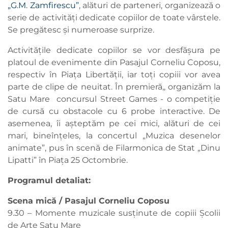
„G.M. Zamfirescu”
, alături de parteneri, organizează o
serie de activități dedicate copiilor de toate vârstele.
Se pregătesc și numeroase surprize.
Activitățile dedicate copiilor se vor desfășura pe
platoul de evenimente din Pasajul Corneliu Coposu,
respectiv în Piața Libertății, iar toți copiii vor avea
parte de clipe de neuitat. În premieră,, organizăm la
Satu Mare concursul Street Games - o competiție
de cursă cu obstacole cu 6 probe interactive. De
asemenea, îi așteptăm pe cei mici, alături de cei
mari, bineînțeles, la concertul „Muzica desenelor
animate”, pus în scenă de Filarmonica de Stat „Dinu
Lipatti” în Piața 25 Octombrie.
Programul detaliat:
Scena mică / Pasajul Corneliu Coposu
9.30 – Momente muzicale susținute de copiii Școlii
de Arte Satu Mare