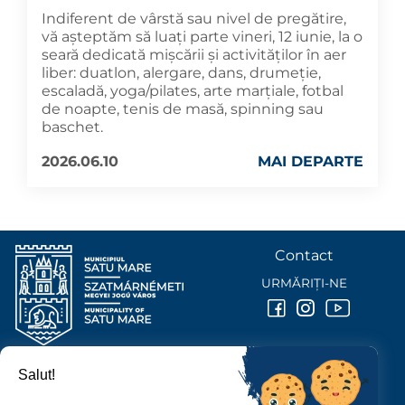
Indiferent de vârstă sau nivel de pregătire,
vă așteptăm să luați parte vineri, 12 iunie, la o
seară dedicată mișcării și activităților în aer
liber: duatlon, alergare, dans, drumeție,
escaladă, yoga/pilates, arte marțiale, fotbal
de noapte, tenis de masă, spinning sau
baschet.
2026.06.10
MAI DEPARTE
Contact
URMĂRIȚI-NE
Salut!
PRIMĂRIA MUNICIPIULUI
SATU MARE