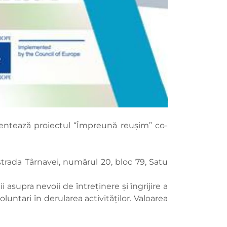
mentează proiectul “Împreună reușim” co-
strada Târnavei, numărul 20, bloc 79, Satu
supra nevoii de întreținere și îngrijire a
luntari în derularea activităților. Valoarea