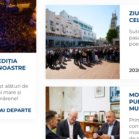
ZI
CE
Sute
pasa
poe
EDIȚIA
 NOASTRE
202
t alături de
ai mare și
MO
mărene!
PU
MU
AI DEPARTE
Pri
con
mod
de 