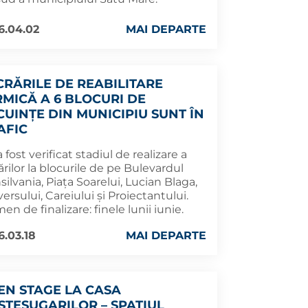
6.04.02
MAI DEPARTE
CRĂRILE DE REABILITARE
RMICĂ A 6 BLOCURI DE
CUINȚE DIN MUNICIPIU SUNT ÎN
AFIC
a fost verificat stadiul de realizare a
ărilor la blocurile de pe Bulevardul
silvania, Piața Soarelui, Lucian Blaga,
ersului, Careiului și Proiectantului.
en de finalizare: finele lunii iunie.
6.03.18
MAI DEPARTE
EN STAGE LA CASA
ȘTEȘUGARILOR – SPAȚIUL