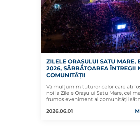
ZILELE ORAȘULUI SATU MARE, 
2026, SĂRBĂTOAREA ÎNTREGII
COMUNITĂȚI!
Vă mulțumim tuturor celor care ați fos
noi la Zilele Orașului Satu Mare, cel m
frumos eveniment al comunității săt
2026.06.01
M