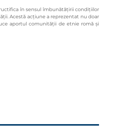
ctifica în sensul îmbunătățirii condițiilor
nității. Acestă acțiune a reprezentat nu doar
aduce aportul comunității de etnie romă și