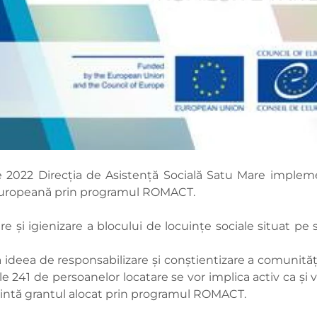
ie 2022 Direcția de Asistență Socială Satu Mare imple
a Europeană prin programul ROMACT.
e și igienizare a blocului de locuințe sociale situat pe 
eea de responsabilizare și conștientizare a comunității a
 241 de persoanelor locatare se vor implica activ ca și vo
zintă grantul alocat prin programul ROMACT.