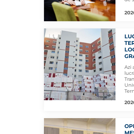
202
LU
TE
LO
GR
Azi 
lucr
Tran
Univ
Term
202
OP
ME