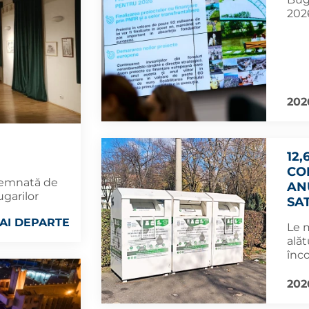
2026
202
12,
CO
 semnată de
AN
ugarilor
SA
AI DEPARTE
Le 
alăt
înco
202