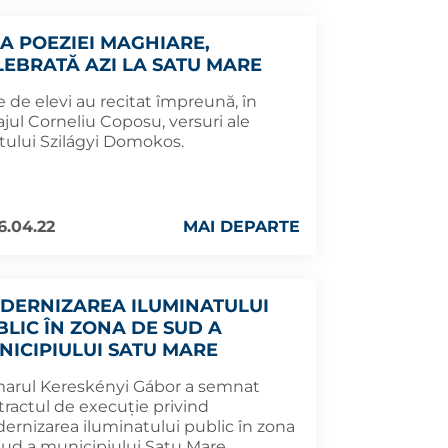
UA POEZIEI MAGHIARE,
LEBRATĂ AZI LA SATU MARE
 de elevi au recitat împreună, în
jul Corneliu Coposu, versuri ale
tului Szilágyi Domokos.
6.04.22
MAI DEPARTE
DERNIZAREA ILUMINATULUI
BLIC ÎN ZONA DE SUD A
NICIPIULUI SATU MARE
marul Kereskényi Gábor a semnat
tractul de execuție privind
ernizarea iluminatului public în zona
sud a municipiului Satu Mare.