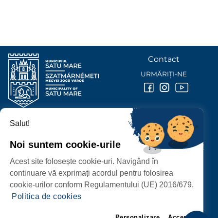
Contact
URMĂRIȚI-NE
Salut!
PRIMĂRIA MUNICIPIULUI
SATU MARE
Noi suntem cookie-urile
P-ȚA 25 OCTOMBRIE, NR. 1 CORP M, 440026 SATU MARE
Acest site folosește cookie-uri. Navigând în
PROTECȚIA DATELOR PERSONALE
continuare vă exprimați acordul pentru folosirea
cookie-urilor conform Regulamentului (UE) 2016/679.
Politica de cookies
Personalizare
Accept