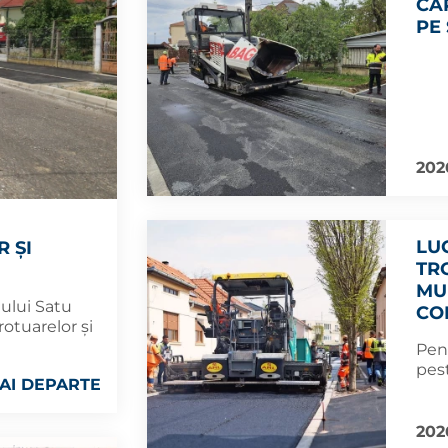
CA
PE
202
LU
 ȘI
TR
MU
iului Satu
CO
rotuarelor și
Pent
pest
AI DEPARTE
202