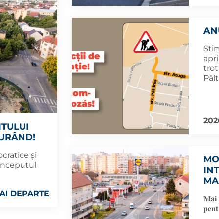
AN
Stim
apri
trot
Pălt
202
ITULUI
CURÂND!
cratice și
MO
 începutul
IN
MA
AI DEPARTE
𝐌𝐚𝐢 𝐦
𝐩𝐞𝐧𝐭