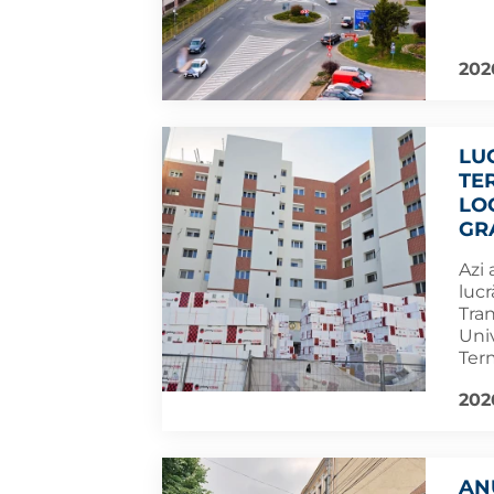
202
LU
TE
LO
GR
Azi 
lucr
Tran
Univ
Term
202
AN