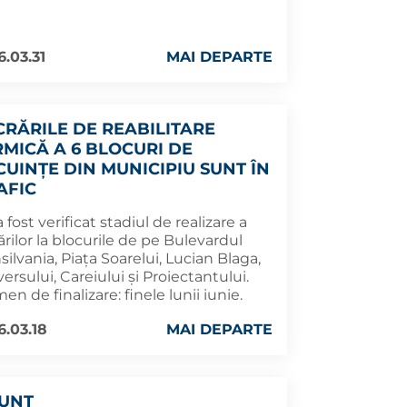
6.03.31
MAI DEPARTE
CRĂRILE DE REABILITARE
RMICĂ A 6 BLOCURI DE
CUINȚE DIN MUNICIPIU SUNT ÎN
AFIC
a fost verificat stadiul de realizare a
ărilor la blocurile de pe Bulevardul
silvania, Piața Soarelui, Lucian Blaga,
ersului, Careiului și Proiectantului.
en de finalizare: finele lunii iunie.
6.03.18
MAI DEPARTE
UNȚ