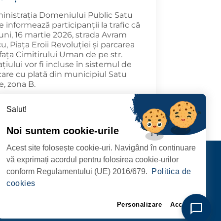
inistrația Domeniului Public Satu
 informează participanții la trafic că
uni, 16 martie 2026, strada Avram
u, Piața Eroii Revoluției și parcarea
fața Cimitirului Uman de pe str.
iului vor fi incluse în sistemul de
care cu plată din municipiul Satu
e, zona B.
6.03.10
MAI DEPARTE
Salut!
Noi suntem cookie-urile
Acest site folosește cookie-uri. Navigând în continuare
CIPIULUI
Contact
vă exprimați acordul pentru folosirea cookie-urilor
URMĂRIȚI-NE
conform Regulamentului (UE) 2016/679.
Politica de
RIE, NR. 1 CORP M,
cookies
ARE
Personalizare
Accept