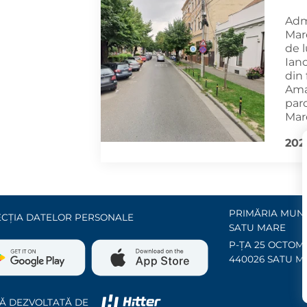
Adm
Mare
de l
Ianc
din 
Amaț
par
Mar
202
PRIMĂRIA MUNI
CȚIA DATELOR PERSONALE
SATU MARE
P-ȚA 25 OCTOMB
440026 SATU M
Ă DEZVOLTATĂ DE