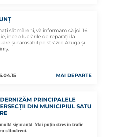
UNȚ
ați sătmăreni, vă informăm că joi, 16
lie, încep lucrările de reparații la
uare și carosabil pe străzile Azuga și
iniș.
6.04.15
MAI DEPARTE
DERNIZĂM PRINCIPALELE
TERSECȚII DIN MUNICIPIUL SATU
RE
𝐮𝐥𝐭𝐚̆ 𝐬𝐢𝐠𝐮𝐫𝐚𝐧𝐭̦𝐚̆. 𝐌𝐚𝐢 𝐩𝐮𝐭̦𝐢𝐧 𝐬𝐭𝐫𝐞𝐬 𝐢̂𝐧 𝐭𝐫𝐚𝐟𝐢𝐜
𝐫𝐮 𝐬𝐚̆𝐭𝐦𝐚̆𝐫𝐞𝐧𝐢.