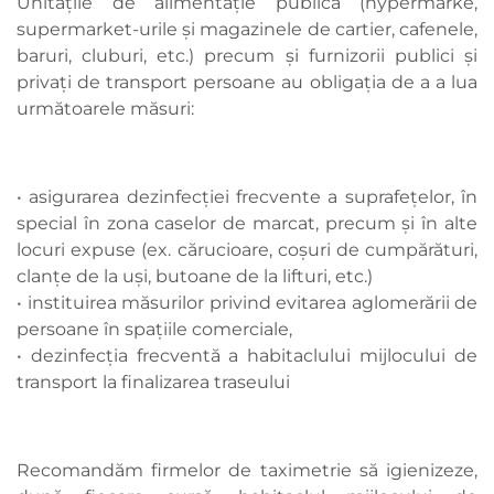
Unitățile de alimentație publică (hypermarke,
supermarket-urile și magazinele de cartier, cafenele,
baruri, cluburi, etc.) precum și furnizorii publici și
privați de transport persoane au obligația de a a lua
următoarele măsuri:
• asigurarea dezinfecției frecvente a suprafețelor, în
special în zona caselor de marcat, precum și în alte
locuri expuse (ex. cărucioare, coșuri de cumpărături,
clanțe de la uși, butoane de la lifturi, etc.)
• instituirea măsurilor privind evitarea aglomerării de
persoane în spațiile comerciale,
• dezinfecția frecventă a habitaclului mijlocului de
transport la finalizarea traseului
Recomandăm firmelor de taximetrie să igienizeze,