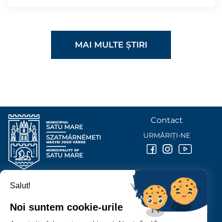
MAI MULTE ȘTIRI
Contact
URMĂRIȚI-NE
Salut!
PRIMĂRIA MUNICIPIULUI
SATU MARE
Noi suntem cookie-urile
P-ȚA 25 OCTOMBRIE, NR. 1 CORP M, 440026 SATU MARE