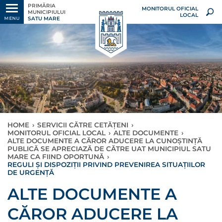
PRIMĂRIA
MONITORUL OFICIAL
MUNICIPIULUI
LOCAL
SATU MARE
MENU
HOME
›
SERVICII CĂTRE CETĂȚENI
›
MONITORUL OFICIAL LOCAL
›
ALTE DOCUMENTE
›
ALTE DOCUMENTE A CĂROR ADUCERE LA CUNOȘTINȚĂ
PUBLICĂ SE APRECIAZĂ DE CĂTRE UAT MUNICIPIUL SATU
MARE CA FIIND OPORTUNĂ
›
REGULI ŞI DISPOZIŢII PRIVIND PREVENIREA SITUAŢIILOR
DE URGENŢĂ
×
ALTE DOCUMENTE A
CĂROR ADUCERE LA