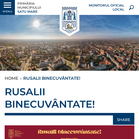
PRIMĂRIA
MONITORUL OFICIAL
MUNICIPIULUI
LOCAL
SATU MARE
MENU
HOME
›
RUSALII BINECUVÂNTATE!
RUSALII
BINECUVÂNTATE!
SHARE