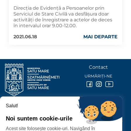
Direcția de Evidență a Persoanelor prin
Serviciul de Stare Civilă va desfășura doar
activități de înregistrare a actelor de deces
în intervalul orar 9.00-12.00.
2021.06.18
MAI DEPARTE
Contact
URMĂRIȚI-NE
Salut!
PRIMĂRIA MUNICIPIULUI
SATU MARE
Noi suntem cookie-urile
P-ȚA 25 OCTOMBRIE, NR. 1 CORP M, 440026 SATU MARE
Acest site folosește cookie-uri. Navigând în