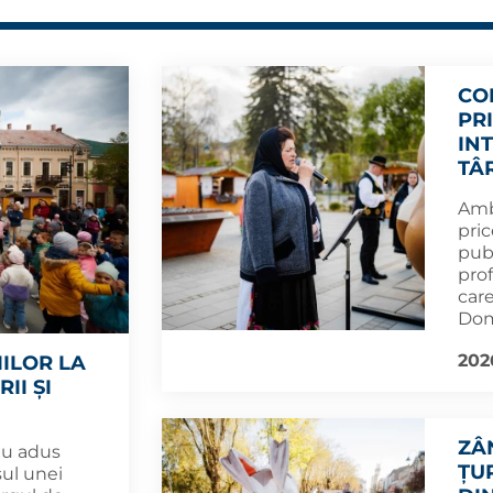
CO
PR
IN
TÂ
Amba
pric
publ
pro
car
Dom
202
IILOR LA
II ȘI
ZÂ
au adus
ȚU
sul unei