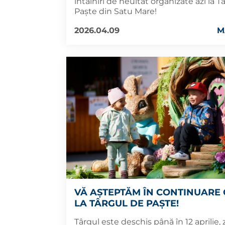
întâlniri de neuitat organizate azi la T
Paște din Satu Mare!
2026.04.09
M
VĂ AȘTEPTĂM ÎN CONTINUARE
LA TÂRGUL DE PAȘTE!
Târgul este deschis până în 12 aprilie, z