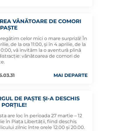
REA VÂNĂTOARE DE COMORI
 PAȘTE
regătim celor mici o mare surpriză! În
rilie, de la ora 11:00, și în 4 aprilie, de la
10:00, vă invităm la o aventură plină
distracție: vânătoarea de comori de
te.
6.03.31
MAI DEPARTE
RGUL DE PAȘTE ȘI-A DESCHIS
 PORȚILE!
ta are loc în perioada 27 martie – 12
lie în Piața Libertății, fiind deschis
icului zilnic între orele 12.00 și 20.00.