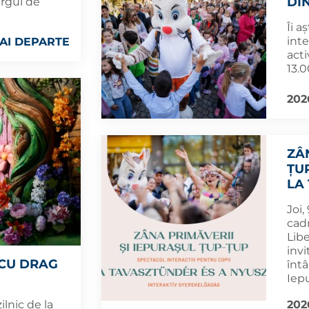
DI
ârgul de
Îi a
inte
AI DEPARTE
acti
13.0
202
ZÂ
ȚU
LA
Joi,
cadr
Libe
invi
 CU DRAG
întâ
Iep
202
ilnic de la