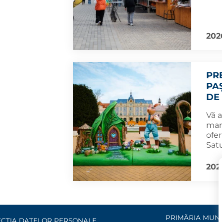
202
PR
PA
DE
Vă 
mart
ofer
Sat
202
PRIMĂRIA MUNI
CȚIA DATELOR PERSONALE