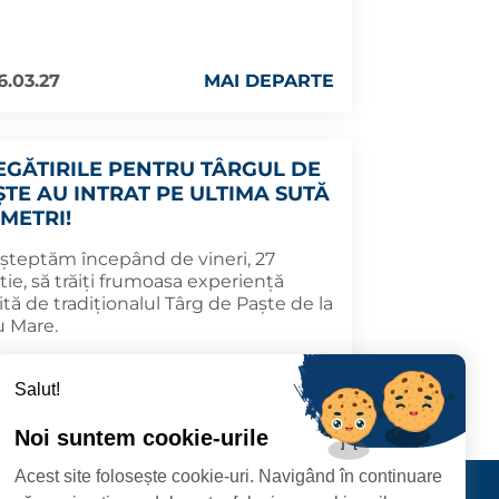
6.03.27
MAI DEPARTE
EGĂTIRILE PENTRU TÂRGUL DE
ȘTE AU INTRAT PE ULTIMA SUTĂ
 METRI!
așteptăm începând de vineri, 27
ie, să trăiți frumoasa experiență
ită de tradiționalul Târg de Paște de la
u Mare.
6.03.26
MAI DEPARTE
Salut!
Noi suntem cookie-urile
Acest site folosește cookie-uri. Navigând în continuare
CIPIULUI
Contact