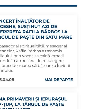
NCERT ÎNĂLȚĂTOR DE
ICESNE, SUSȚINUT AZI DE
TERPRETA RAFILA BĂRBOS LA
RGUL DE PAȘTE DIN SATU MARE
sador al spiritualității, mesager al
esnelor, Rafila Bărbos a transmis
icului, prin vocea sa caldă, emoții
funde în atmosfera de reculegere
e precede marea sărbătoare a Învierii
nului.
6.04.08
MAI DEPARTE
NA PRIMĂVERII ȘI IEPURAȘUL
P-ȚUP, LA TÂRGUL DE PAȘTE