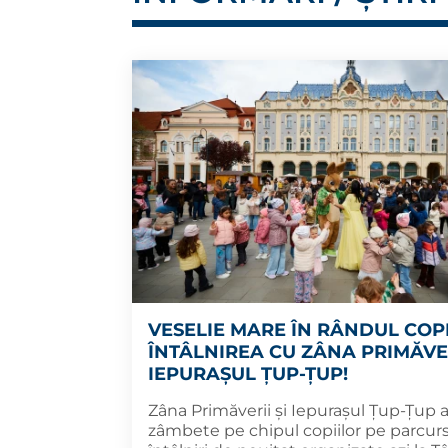
VESELIE MARE ÎN RÂNDUL COP
ÎNTÂLNIREA CU ZÂNA PRIMĂVER
IEPURAȘUL ȚUP-ȚUP!
Zâna Primăverii și Iepurașul Țup-Țup 
zâmbete pe chipul copiilor pe parcur