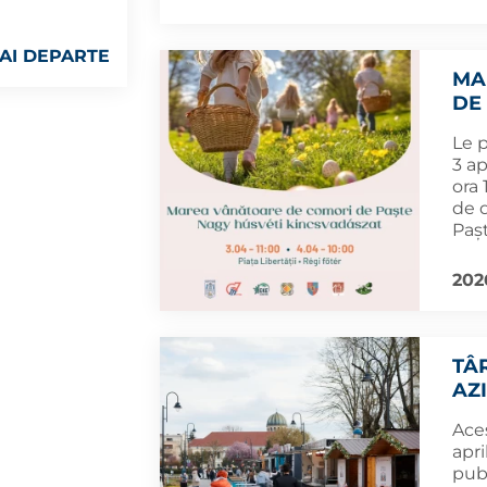
AI DEPARTE
MA
DE
Le p
3 ap
ora 
de 
Paș
202
TÂ
AZI
Aces
apri
publ