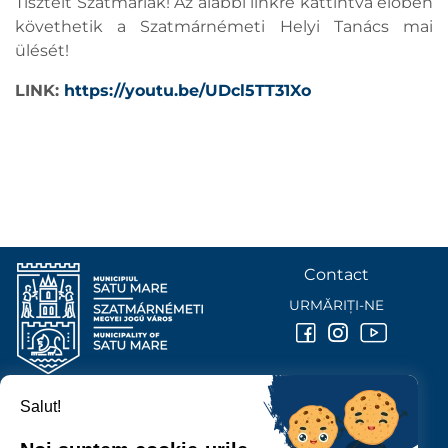
Tisztelt Szatmáriak! Az alábbi linkre kattintva élőben
követhetik a Szatmárnémeti Helyi Tanács mai
ülését!
LINK:
https://youtu.be/UDcl5TT31Xo
Contact
URMĂRIȚI-NE
Salut!
PRIMĂRIA MUNICIPIULUI
SATU MARE