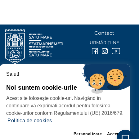
Contact
URMĂRIȚI-NE
Salut!
PRIMĂRIA MUNICIPIULUI
SATU MARE
Noi suntem cookie-urile
P-ȚA 25 OCTOMBRIE, NR. 1 CORP M, 440026 SATU MARE
Acest site folosește cookie-uri. Navigând în
PROTECȚIA DATELOR PERSONALE
continuare vă exprimați acordul pentru folosirea
cookie-urilor conform Regulamentului (UE) 2016/679.
Politica de cookies
Personalizare
Accept