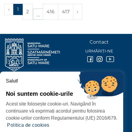
‹
1
2
416
417
›
Contact
URMĂRIȚI-NE
Salut!
PRIMĂRIA MUNICIPIULUI
SATU MARE
Noi suntem cookie-urile
P-ȚA 25 OCTOMBRIE, NR. 1 CORP M, 440026 SATU MARE
Acest site folosește cookie-uri. Navigând în
PROTECȚIA DATELOR PERSONALE
continuare vă exprimați acordul pentru folosirea
cookie-urilor conform Regulamentului (UE) 2016/679.
Politica de cookies