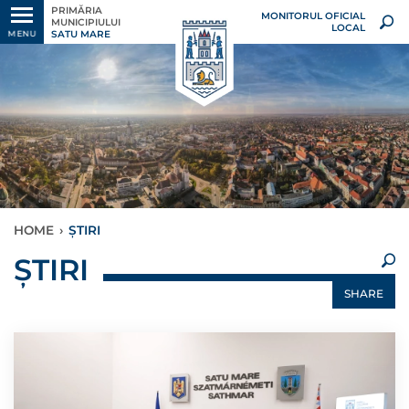
PRIMĂRIA
MONITORUL OFICIAL
MUNICIPIULUI
LOCAL
SATU MARE
MENU
HOME
›
ȘTIRI
×
ȘTIRI
SHARE