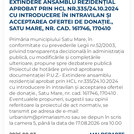
EXTINDERE ANSAMBLU REZIDENŢIAL
APROBAT PRIN HCL NR.335/24.10.2024
CU INTRODUCERE ÎN INTRAVILAN ŞI
ACCEPTAREA OFERTEI DE DONAŢIE.,
SATU MARE, NR. CAD. 161746, 170410
Primăria municipiului Satu Mare, în
conformitate cu prevederile Legii nr.52/2003,
privind transparența decizională în administrația
publică, cu modificările și completările
ulterioare, propune spre dezbatere publică
Proiectul de hotărâre privind aprobarea
documentației P.U.Z.- Extindere ansamblu
rezidenţial aprobat prin HCL nr.335/24.10.2024
cu introducere în intravilan şi acceptarea ofertei
de donaţie., Satu Mare, nr. cad. 161746, 170410 .
Eventualele propuneri, sugestii sau opinii
referitoare la proiectul de act normativ, se
transmit pe adresa de e-mail:
urbanism@primariasm.ro
sau se depun în scris
la camera 5, până la data de 17.08.2026 ora 10.00