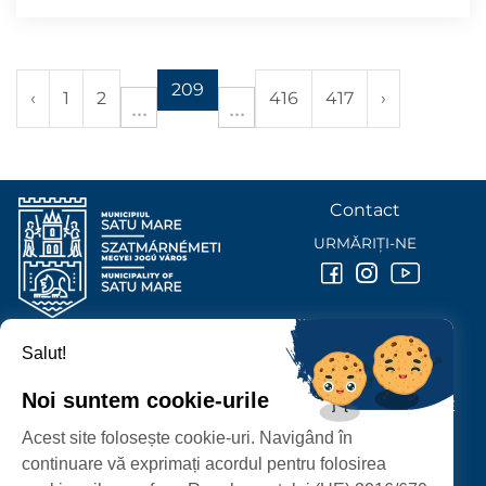
209
‹
1
2
416
417
›
Contact
URMĂRIȚI-NE
Salut!
PRIMĂRIA MUNICIPIULUI
SATU MARE
Noi suntem cookie-urile
P-ȚA 25 OCTOMBRIE, NR. 1 CORP M, 440026 SATU MARE
Acest site folosește cookie-uri. Navigând în
PROTECȚIA DATELOR PERSONALE
continuare vă exprimați acordul pentru folosirea