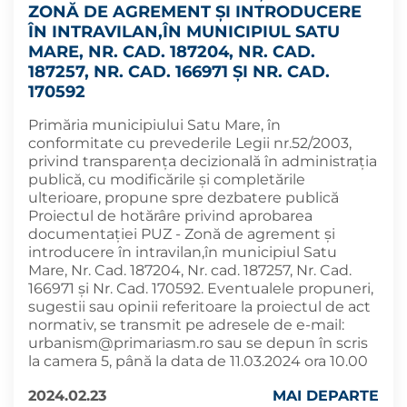
ZONĂ DE AGREMENT ȘI INTRODUCERE
ÎN INTRAVILAN,ÎN MUNICIPIUL SATU
MARE, NR. CAD. 187204, NR. CAD.
187257, NR. CAD. 166971 ȘI NR. CAD.
170592
Primăria municipiului Satu Mare, în
conformitate cu prevederile Legii nr.52/2003,
privind transparența decizională în administrația
publică, cu modificările și completările
ulterioare, propune spre dezbatere publică
Proiectul de hotărâre privind aprobarea
documentației PUZ - Zonă de agrement și
introducere în intravilan,în municipiul Satu
Mare, Nr. Cad. 187204, Nr. cad. 187257, Nr. Cad.
166971 și Nr. Cad. 170592. Eventualele propuneri,
sugestii sau opinii referitoare la proiectul de act
normativ, se transmit pe adresele de e-mail:
urbanism@primariasm.ro
sau se depun în scris
la camera 5, până la data de 11.03.2024 ora 10.00
2024.02.23
MAI DEPARTE