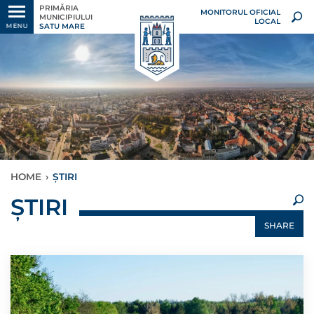
PRIMĂRIA
MONITORUL OFICIAL
MUNICIPIULUI
LOCAL
SATU MARE
MENU
HOME
›
ȘTIRI
×
ȘTIRI
SHARE