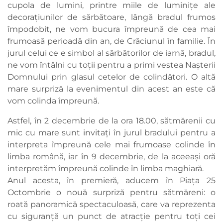
cupola de lumini, printre miile de luminițe ale
decorațiunilor de sărbătoare, lângă bradul frumos
împodobit, ne vom bucura împreună de cea mai
frumoasă perioadă din an, de Crăciunul în familie. În
jurul celui ce e simbol al sărbătorilor de iarnă, bradul,
ne vom întâlni cu toții pentru a primi vestea Nașterii
Domnului prin glasul cetelor de colindători. O altă
mare surpriză la evenimentul din acest an este că
vom colinda împreună.
Astfel, în 2 decembrie de la ora 18.00, sătmărenii cu
mic cu mare sunt invitați în jurul bradului pentru a
interpreta împreună cele mai frumoase colinde în
limba română, iar în 9 decembrie, de la aceeași oră
interpretăm împreună colinde în limba maghiară.
Anul acesta, în premieră, aducem în Piața 25
Octombrie o nouă surpriză pentru sătmăreni: o
roată panoramică spectaculoasă, care va reprezenta
cu siguranță un punct de atracție pentru toți cei