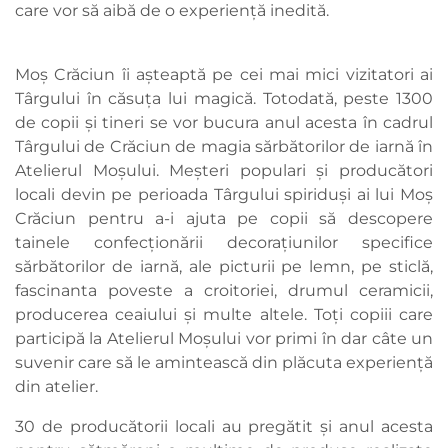
care vor să aibă de o experiență inedită.
Moș Crăciun îi așteaptă pe cei mai mici vizitatori ai
Târgului în căsuța lui magică. Totodată, peste 1300
de copii și tineri se vor bucura anul acesta în cadrul
Târgului de Crăciun de magia sărbătorilor de iarnă în
Atelierul Moșului. Meșteri populari și producători
locali devin pe perioada Târgului spiriduși ai lui Moș
Crăciun pentru a-i ajuta pe copii să descopere
tainele confecționării decorațiunilor specifice
sărbătorilor de iarnă, ale picturii pe lemn, pe sticlă,
fascinanta poveste a croitoriei, drumul ceramicii,
producerea ceaiului și multe altele. Toți copiii care
participă la Atelierul Moșului vor primi în dar câte un
suvenir care să le amintească din plăcuta experiență
din atelier.
30 de producătorii locali au pregătit și anul acesta