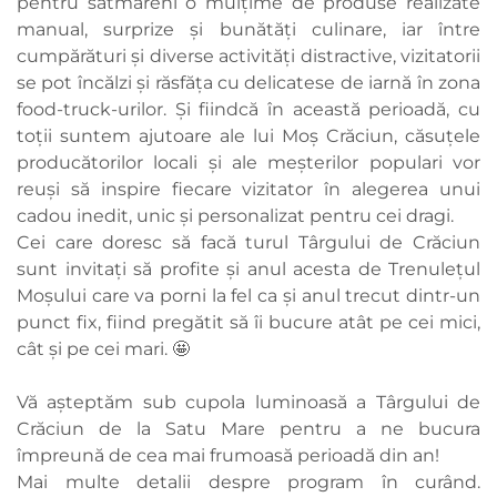
pentru sătmăreni o mulțime de produse realizate
manual, surprize și bunătăți culinare, iar între
cumpărături şi diverse activităţi distractive, vizitatorii
se pot încălzi şi răsfăţa cu delicatese de iarnă în zona
food-truck-urilor. Și fiindcă în această perioadă, cu
toții suntem ajutoare ale lui Moș Crăciun, căsuțele
producătorilor locali și ale meșterilor populari vor
reuși să inspire fiecare vizitator în alegerea unui
cadou inedit, unic și personalizat pentru cei dragi.
Cei care doresc să facă turul Târgului de Crăciun
sunt invitați să profite și anul acesta de Trenulețul
Moșului care va porni la fel ca și anul trecut dintr-un
punct fix, fiind pregătit să îi bucure atât pe cei mici,
cât și pe cei mari. 🤩
Vă așteptăm sub cupola luminoasă a Târgului de
Crăciun de la Satu Mare pentru a ne bucura
împreună de cea mai frumoasă perioadă din an!
Mai multe detalii despre program în curând.