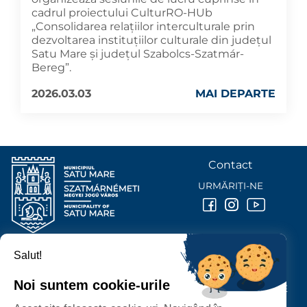
cadrul proiectului CulturRO-HUb
„Consolidarea relațiilor interculturale prin
dezvoltarea instituțiilor culturale din județul
Satu Mare și județul Szabolcs-Szatmár-
Bereg”.
2026.03.03
MAI DEPARTE
Contact
URMĂRIȚI-NE
Salut!
PRIMĂRIA MUNICIPIULUI
SATU MARE
Noi suntem cookie-urile
P-ȚA 25 OCTOMBRIE, NR. 1 CORP M, 440026 SATU MARE