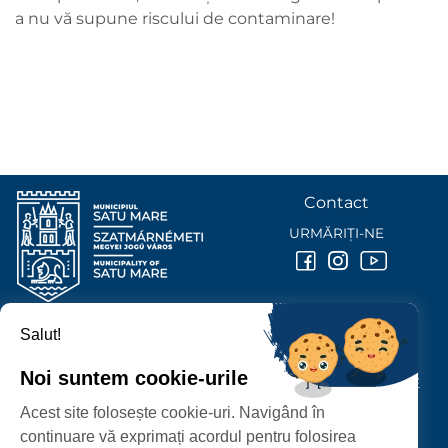
a nu vă supune riscului de contaminare!
Contact
URMĂRIȚI-NE
Salut!
PRIMĂRIA MUNICIPIULUI
SATU MARE
Noi suntem cookie-urile
P-ȚA 25 OCTOMBRIE, NR. 1 CORP M, 440026 SATU MARE
Acest site folosește cookie-uri. Navigând în
PROTECȚIA DATELOR PERSONALE
continuare vă exprimați acordul pentru folosirea