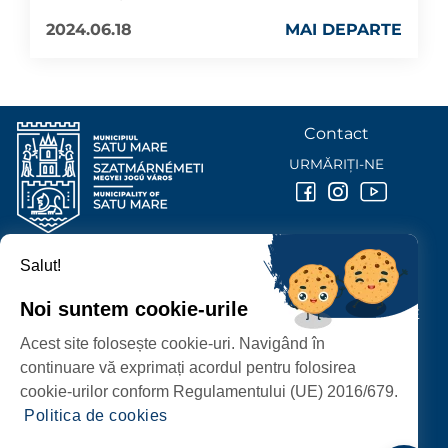
2024.06.18
MAI DEPARTE
Contact
URMĂRIȚI-NE
Salut!
PRIMĂRIA MUNICIPIULUI
SATU MARE
Noi suntem cookie-urile
P-ȚA 25 OCTOMBRIE, NR. 1 CORP M, 440026 SATU MARE
Acest site folosește cookie-uri. Navigând în
PROTECȚIA DATELOR PERSONALE
continuare vă exprimați acordul pentru folosirea
cookie-urilor conform Regulamentului (UE) 2016/679.
Politica de cookies