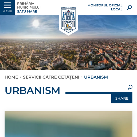
PRIMĂRIA
MONITORUL OFICIAL
MUNICIPIULUI
LOCAL
SATU MARE
MENU
HOME
›
SERVICII CĂTRE CETĂȚENI
›
URBANISM
×
URBANISM
SHARE