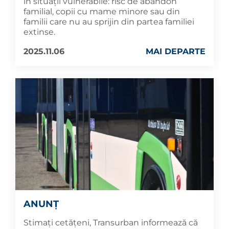
în situații vulnerabile: risc de abandon
familial, copii cu mame minore sau din
familii care nu au sprijin din partea familiei
extinse.
2025.11.06
MAI DEPARTE
ANUNȚ
Stimați cetățeni, Transurban informează că