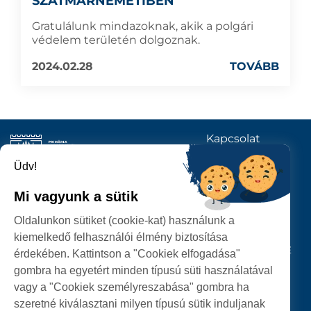
SZATMÁRNÉMETIBEN
Gratulálunk mindazoknak, akik a polgári
védelem területén dolgoznak.
2024.02.28
TOVÁBB
Kapcsolat
KÖVESSENEK
Üdv!
Mi vagyunk a sütik
SZATMÁRNÉMETI
Oldalunkon sütiket (cookie-kat) használunk a
POLGÁRMESTERI HIVATAL
kiemelkedő felhasználói élmény biztosítása
P-ȚA 25 OCTOMBRIE, NR. 1 CORP M, 440026 SATU MARE
érdekében. Kattintson a "Cookiek elfogadása"
gombra ha egyetért minden típusú süti használatával
SZEMÉLYES ADATOK VÉDELME
vagy a "Cookiek személyreszabása" gombra ha
szeretné kiválasztani milyen típusú sütik induljanak