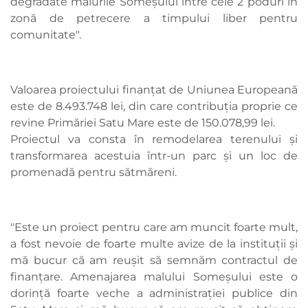
degradate malurile Someşului între cele 2 poduri în
zonă de petrecere a timpului liber pentru
comunitate".
Valoarea proiectului finanțat de Uniunea Europeană
este de 8.493.748 lei, din care contribuţia proprie ce
revine Primăriei Satu Mare este de 150.078,99 lei.
Proiectul va consta în remodelarea terenului şi
transformarea acestuia într-un parc și un loc de
promenadă pentru sătmăreni.
"Este un proiect pentru care am muncit foarte mult,
a fost nevoie de foarte multe avize de la instituții și
mă bucur că am reușit să semnăm contractul de
finanțare. Amenajarea malului Someșului este o
dorință foarte veche a administrației publice din