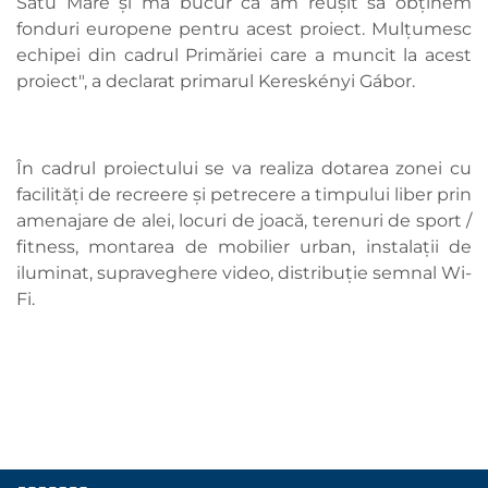
Satu Mare și mă bucur că am reușit să obținem
fonduri europene pentru acest proiect. Mulțumesc
echipei din cadrul Primăriei care a muncit la acest
proiect", a declarat primarul Kereskényi Gábor.
În cadrul proiectului se va realiza dotarea zonei cu
facilităţi de recreere şi petrecere a timpului liber prin
amenajare de alei, locuri de joacă, terenuri de sport /
fitness, montarea de mobilier urban, instalaţii de
iluminat, supraveghere video, distribuţie semnal Wi-
Fi.