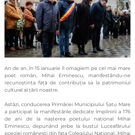
An de an, în 15 ianuarie îl omagiem pe cel mai mare
poet român, Mihai Eminescu, manifestându-ne
recunoștința față de contribuția sa la patrimoniul
cultural al țării noastre.
Astăzi, conducerea Primăriei Municipiului Satu Mare
a participat la manifestările dedicate împlinirii a 176
de ani de la nașterea poetului național Mihai
Eminescu, depunând jerbe la bustul Luceafărului
poeziei românești din fața Colegiului Național ,,Mihai