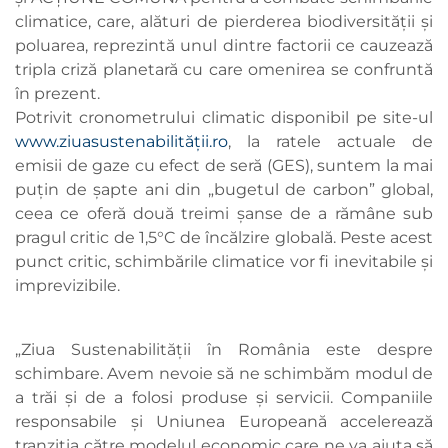
climatice, care, alături de pierderea biodiversității și
poluarea, reprezintă unul dintre factorii ce cauzează
tripla criză planetară cu care omenirea se confruntă
în prezent.
Potrivit cronometrului climatic disponibil pe site-ul
www.ziuasustenabilității.ro
, la ratele actuale de
emisii de gaze cu efect de seră (GES), suntem la mai
puțin de șapte ani din „bugetul de carbon” global,
ceea ce oferă două treimi șanse de a rămâne sub
pragul critic de 1,5°C de încălzire globală. Peste acest
punct critic, schimbările climatice vor fi inevitabile și
imprevizibile.
„Ziua Sustenabilității în România este despre
schimbare. Avem nevoie să ne schimbăm modul de
a trăi și de a folosi produse și servicii. Companiile
responsabile și Uniunea Europeană accelerează
tranziția către modelul economic care ne va ajuta să