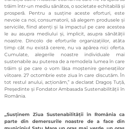
trăim într-un mediu sănătos, o societate echitabilă și
prosperă. Pentru a susține aceste eforturi, este
nevoie ca noi, consumatorii, să alegem produsele și
serviciile, fiind atenți și la impactul pe care acestea
le au asupra mediului și, implicit, asupra sănătății
noastre. Dincolo de eforturile organizațiilor, atâta
timp cât nu există cerere, nu va apărea nici oferta.
Cumulate, alegerile noastre individuale mai
sustenabile au puterea de a remodela lumea în care
trăim și pe care o vom lăsa moștenire generațiilor
viitoare. 27 octombrie este ziua în care discutăm. În
tot restul anului, acționăm,” a declarat Dragoș Tuță,
Președinte și Fondator Ambasada Sustenabilității în
România.
,,Susținem Ziua Sustenabilității în România ca
parte din demersurile noastre de a face din
municipiul Satu Mare un oraș mai verde, un oraș