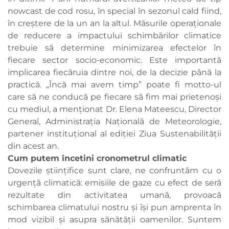
nowcast de cod rosu, în special în sezonul cald fiind,
în creștere de la un an la altul. Măsurile operaționale
de reducere a impactului schimbărilor climatice
trebuie să determine minimizarea efectelor în
fiecare sector socio-economic. Este importantă
implicarea fiecăruia dintre noi, de la decizie până la
practică. „Încă mai avem timp” poate fi motto-ul
care să ne conducă pe fiecare să fim mai prietenoși
cu mediul, a menționat Dr. Elena Mateescu, Director
General, Administrația Națională de Meteorologie,
partener instituțional al ediției Ziua Sustenabilității
din acest an.
Cum putem încetini cronometrul climatic
Dovezile științifice sunt clare, ne confruntăm cu o
urgență climatică: emisiile de gaze cu efect de seră
rezultate din activitatea umană, provoacă
schimbarea climatului nostru și își pun amprenta în
mod vizibil și asupra sănătății oamenilor. Suntem