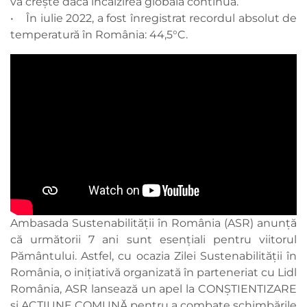
va crește dacă încălzirea globală continuă.
• În iulie 2022, a fost înregistrat recordul absolut de
temperatură în România: 44,5°C.
Ambasada Sustenabilității în România (ASR) anunță
că următorii 7 ani sunt esențiali pentru viitorul
Pământului. Astfel, cu ocazia Zilei Sustenabilității în
România, o inițiativă organizată în parteneriat cu Lidl
România, ASR lansează un apel la CONȘTIENTIZARE
și ACȚIUNE COMUNĂ pentru a combate schimbările