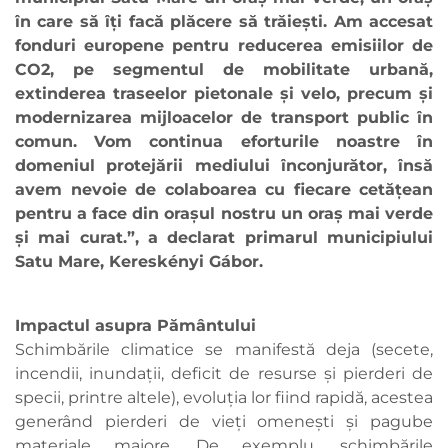
în care să îți facă plăcere să trăiești. Am accesat
fonduri europene pentru reducerea emisiilor de
CO2, pe segmentul de mobilitate urbană,
extinderea traseelor pietonale și velo, precum și
modernizarea mijloacelor de transport public în
comun. Vom continua eforturile noastre în
domeniul protejării mediului înconjurător, însă
avem nevoie de colaboarea cu fiecare cetățean
pentru a face din orașul nostru un oraș mai verde
și mai curat.”, a declarat primarul municipiului
Satu Mare, Kereskényi Gábor.
Impactul asupra Pământului
Schimbările climatice se manifestă deja (secete,
incendii, inundații, deficit de resurse și pierderi de
specii, printre altele), evoluția lor fiind rapidă, acestea
generând pierderi de vieți omenești și pagube
materiale majore. De exemplu, schimbările