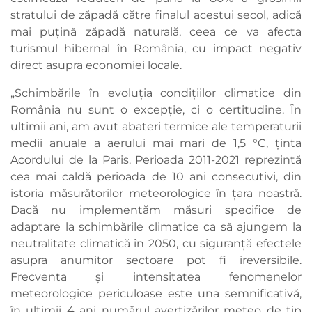
stratului de zăpadă către finalul acestui secol, adică
mai puțină zăpadă naturală, ceea ce va afecta
turismul hibernal în România, cu impact negativ
direct asupra economiei locale.
„Schimbările în evoluţia condiţiilor climatice din
România nu sunt o excepţie, ci o certitudine. În
ultimii ani, am avut abateri termice ale temperaturii
medii anuale a aerului mai mari de 1,5 °C, ţinta
Acordului de la Paris. Perioada 2011-2021 reprezintă
cea mai caldă perioada de 10 ani consecutivi, din
istoria măsurătorilor meteorologice în țara noastră.
Dacă nu implementăm măsuri specifice de
adaptare la schimbările climatice ca să ajungem la
neutralitate climatică în 2050, cu siguranţă efectele
asupra anumitor sectoare pot fi ireversibile.
Frecventa și intensitatea fenomenelor
meteorologice periculoase este una semnificativă,
în ultimii 4 ani numărul avertizărilor meteo de tip