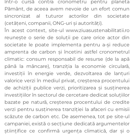
într-o cursă contra cronometru pentru planeta
Pământ, de aceea avem nevoie de un efort comun
sincronizat al tuturor actorilor din societate
(cetățeni, companii, ONG-uri și autorități).
În acest context, site-ul www.ziuasustenabilitatii.ro
reunește o serie de soluții pe care orice actor din
societate le poate implementa pentru a-și reduce
amprenta de carbon și încetini astfel cronometrul
climatic: consum responsabil de resurse (de la apă
până la mâncare), tranziția la economie circulară,
investiții în energie verde, dezvoltarea de lanțuri
valorice verzi în mediul privat, creșterea procentului
de achiziții publice verzi, prioritizarea și susținerea
investițiilor în sectorul de cercetare dedicat soluțiilor
bazate pe natură, creșterea procentului de credite
verzi pentru susținerea tranziției la afaceri cu emisii
scăzute de carbon etc. De asemenea, tot pe site-ul
campaniei, există o secțiune dedicată argumentelor
științifice ce confirmă urgența climatică, dar și o