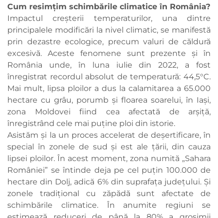
Cum resimțim schimbările climatice în România?
Impactul creșterii temperaturilor, una dintre
principalele modificări la nivel climatic, se manifestă
prin dezastre ecologice, precum valuri de căldură
excesivă. Aceste fenomene sunt prezente și în
România unde, în luna iulie din 2022, a fost
înregistrat recordul absolut de temperatură: 44,5°C.
Mai mult, lipsa ploilor a dus la calamitarea a 65.000
hectare cu grâu, porumb și floarea soarelui, în Iași,
zona Moldovei fiind cea afectată de arșiță,
înregistrând cele mai puține ploi din istorie.
Asistăm și la un proces accelerat de deșertificare, în
special în zonele de sud și est ale țării, din cauza
lipsei ploilor. În acest moment, zona numită „Sahara
României” se întinde deja pe cel puțin 100.000 de
hectare din Dolj, adică 6% din suprafața județului. Și
zonele tradițional cu zăpădă sunt afectate de
schimbările climatice. În anumite regiuni se
estimează reduceri de până la 80% a grosimii