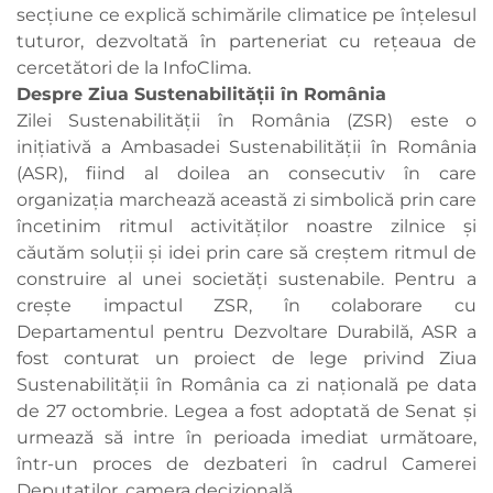
secțiune ce explică schimările climatice pe înțelesul
tuturor, dezvoltată în parteneriat cu rețeaua de
cercetători de la InfoClima.
Despre Ziua Sustenabilității în România
Zilei Sustenabilității în România (ZSR) este o
inițiativă a Ambasadei Sustenabilității în România
(ASR), fiind al doilea an consecutiv în care
organizația marchează această zi simbolică prin care
încetinim ritmul activităților noastre zilnice și
căutăm soluții și idei prin care să creștem ritmul de
construire al unei societăți sustenabile. Pentru a
crește impactul ZSR, în colaborare cu
Departamentul pentru Dezvoltare Durabilă, ASR a
fost conturat un proiect de lege privind Ziua
Sustenabilității în România ca zi națională pe data
de 27 octombrie. Legea a fost adoptată de Senat și
urmează să intre în perioada imediat următoare,
într-un proces de dezbateri în cadrul Camerei
Deputaților, camera decizională.