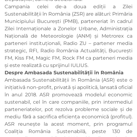
Campania celei de-a doua ediții a Zilei
Sustenabilității în România (ZSR) are alături: Primăria
Municipiului București (PMB), parteneriat în cadrul
Zilei Internaționale a Zonelor Urbane, Administrația
Națională de Meteorologie (ANM) și Metrorex ca
parteneri instituționali, Radio ZU – partener media
strategic, RFI, Radio România Actualități, București
FM, Kiss FM, Magic FM, Rock FM ca parteneri media
și este realizată cu sprijinul IULIUS.
Despre Ambasada Sustenabilității în România
Ambasada Sustenabilității în România (ASR) este o
inițiativă non-profit, privată și apolitică, lansată oficial
în anul 2018. ASR promovează modelul economic
sustenabil, cel în care companiile, prin intermediul
parteneriatelor, pot rezolva probleme sociale și de
mediu fără a sacrifica eficiența economică (profitul).
ASR reunește la acest moment, prin programul
Coaliția România Sustenabilă, peste 130 de