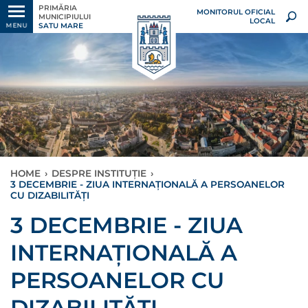
PRIMĂRIA
MONITORUL OFICIAL
MUNICIPIULUI
LOCAL
SATU MARE
MENU
HOME
›
DESPRE INSTITUȚIE
›
3 DECEMBRIE - ZIUA INTERNAȚIONALĂ A PERSOANELOR
CU DIZABILITĂȚI
3 DECEMBRIE - ZIUA
INTERNAȚIONALĂ A
PERSOANELOR CU
DIZABILITĂȚI