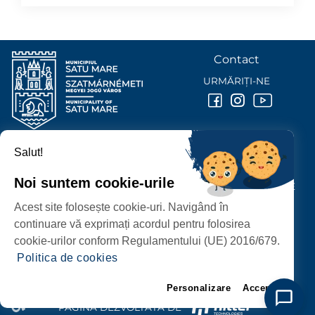
Contact
URMĂRIȚI-NE
Salut!
PRIMĂRIA MUNICIPIULUI
SATU MARE
Noi suntem cookie-urile
P-ȚA 25 OCTOMBRIE, NR. 1 CORP M, 440026 SATU MARE
Acest site folosește cookie-uri. Navigând în
PROTECȚIA DATELOR PERSONALE
continuare vă exprimați acordul pentru folosirea
cookie-urilor conform Regulamentului (UE) 2016/679.
Politica de cookies
Personalizare
Accept
PAGINĂ DEZVOLTATĂ DE