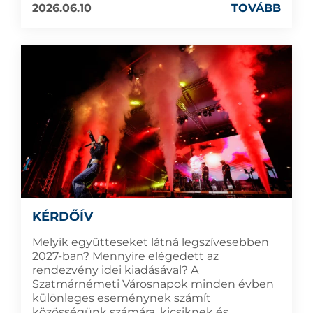
2026.06.10
TOVÁBB
KÉRDŐÍV
Melyik együtteseket látná legszívesebben
2027-ban? Mennyire elégedett az
rendezvény idei kiadásával? A
Szatmárnémeti Városnapok minden évben
különleges eseménynek számít
közösségünk számára, kicsiknek és