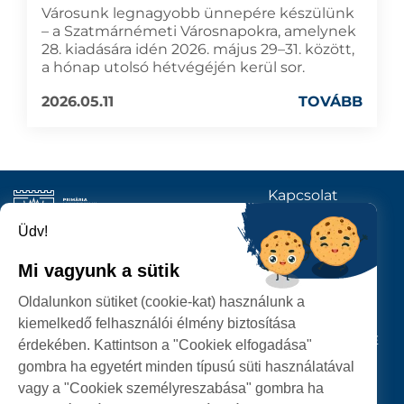
Városunk legnagyobb ünnepére készülünk
– a Szatmárnémeti Városnapokra, amelynek
28. kiadására idén 2026. május 29–31. között,
a hónap utolsó hétvégéjén kerül sor.
2026.05.11
TOVÁBB
Kapcsolat
KÖVESSENEK
Üdv!
Mi vagyunk a sütik
SZATMÁRNÉMETI
Oldalunkon sütiket (cookie-kat) használunk a
POLGÁRMESTERI HIVATAL
kiemelkedő felhasználói élmény biztosítása
P-ȚA 25 OCTOMBRIE, NR. 1 CORP M, 440026 SATU MARE
érdekében. Kattintson a "Cookiek elfogadása"
gombra ha egyetért minden típusú süti használatával
SZEMÉLYES ADATOK VÉDELME
vagy a "Cookiek személyreszabása" gombra ha