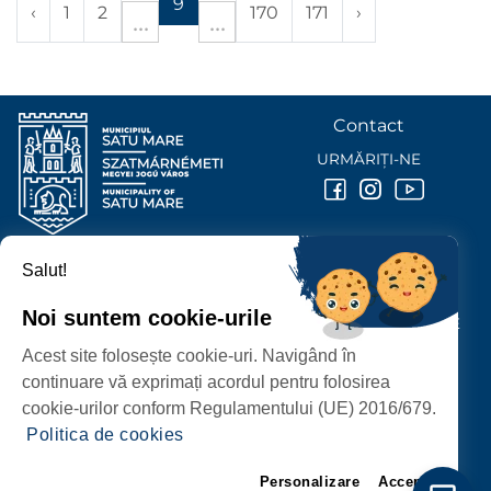
9
‹
1
2
170
171
›
Contact
URMĂRIȚI-NE
Salut!
PRIMĂRIA MUNICIPIULUI
SATU MARE
Noi suntem cookie-urile
P-ȚA 25 OCTOMBRIE, NR. 1 CORP M, 440026 SATU MARE
Acest site folosește cookie-uri. Navigând în
PROTECȚIA DATELOR PERSONALE
continuare vă exprimați acordul pentru folosirea
cookie-urilor conform Regulamentului (UE) 2016/679.
Politica de cookies
Personalizare
Accept