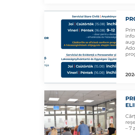
PR
Pri
info
augu
Ado
pro
202
PR
EL
Cărț
reșe
– 7 