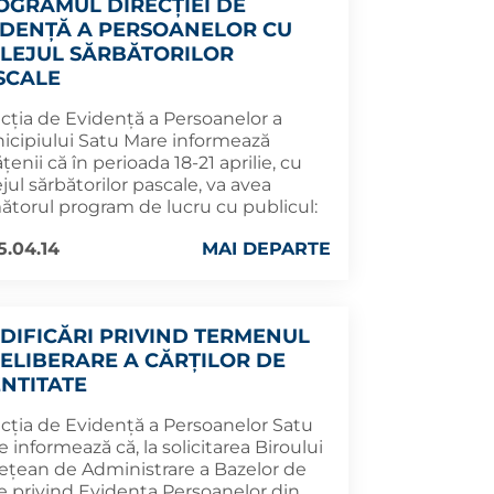
OGRAMUL DIRECȚIEI DE
IDENȚĂ A PERSOANELOR CU
ILEJUL SĂRBĂTORILOR
SCALE
ecția de Evidență a Persoanelor a
icipiului Satu Mare informează
țenii că în perioada 18-21 aprilie, cu
ejul sărbătorilor pascale, va avea
ătorul program de lucru cu publicul:
5.04.14
MAI DEPARTE
DIFICĂRI PRIVIND TERMENUL
 ELIBERARE A CĂRȚILOR DE
ENTITATE
ecția de Evidență a Persoanelor Satu
 informează că, la solicitarea Biroului
ețean de Administrare a Bazelor de
e privind Evidența Persoanelor din