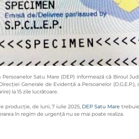
 a Persoanelor Satu Mare (DEP) informează că Biroul Ju
irecției Generale de Evidență a Persoanelor (D.G.E.P.), 
re) la 15 zile lucrătoare.
e producție, de luni, 7 iulie 2025,
DEP Satu Mare
trebuie
berarea în regim de urgență nu se mai poate realiza.