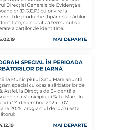
rul Direcției Generale de Evidență a
oanelor (D.G.E.P.) cu privire la
enul de producție (tipărire) a cărților
identitate, se modifică termenul de
erare a cărților de identitate.
5.02.19
MAI DEPARTE
OGRAM SPECIAL ÎN PERIOADA
RBĂTORILOR DE IARNĂ
măria Municipiului Satu Mare anunță
ram special cu ocazia sărbătorilor de
ă. Astfel, la Direcția de Evidență a
soanelor a Municipiului Satu Mare, în
ioada 24 decembrie 2024 – 07
uarie 2025, programul de lucru este
ătorul:
.12.19
MAI DEPARTE