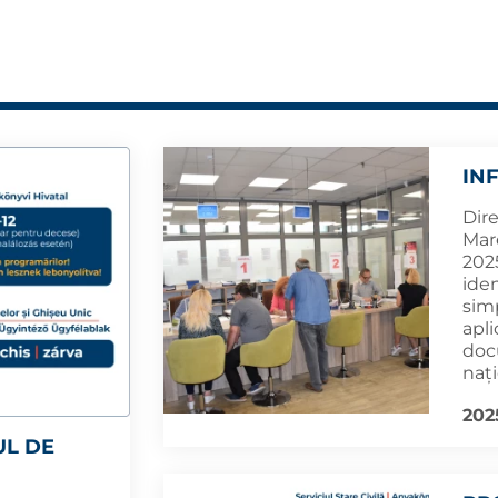
IN
Dir
Mar
2025
iden
sim
apli
doc
nați
202
UL DE