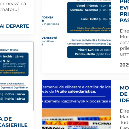
PR
nformează că
EV
 următorul
PR
PA
AI DEPARTE
Dir
Mun
cetă
pril
urm
202
MO
DE
ID
Dir
Mare
A DE
Jud
ASIERIILE
Dat