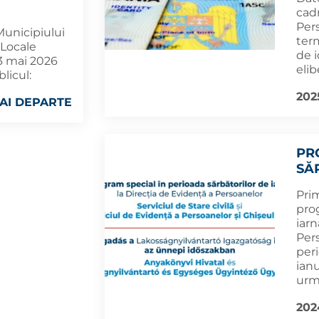
cad
Pers
Municipiului
term
 Locale
de 
-3 mai 2026
elib
licul:
202
AI DEPARTE
PR
SĂ
Pri
prog
iarn
Per
per
ian
urm
2024