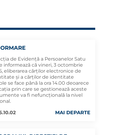
FORMARE
ecția de Evidență a Persoanelor Satu
e informează că vineri, 3 octombrie
, eliberarea cărților electronice de
titate și a cărților de identitate
ple se face până la ora 14.00 deoarece
cația prin care se gestionează aceste
umente va fi nefuncțională la nivel
onal.
5.10.02
MAI DEPARTE