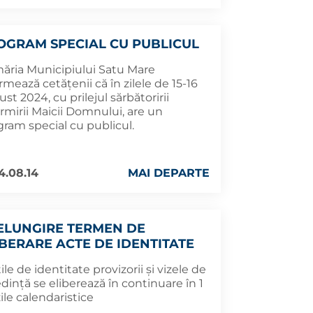
OGRAM SPECIAL CU PUBLICUL
măria Municipiului Satu Mare
rmează cetățenii că în zilele de 15-16
st 2024, cu prilejul sărbătoririi
rmirii Maicii Domnului, are un
gram special cu publicul.
4.08.14
MAI DEPARTE
ELUNGIRE TERMEN DE
IBERARE ACTE DE IDENTITATE
ile de identitate provizorii și vizele de
dință se eliberează în continuare în 1
zile calendaristice