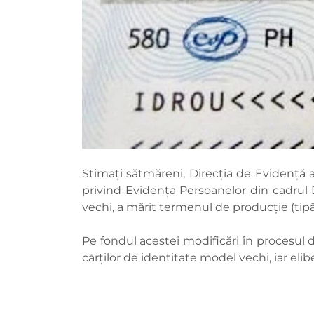
Stimați sătmăreni, Direcția de Evidență
privind Evidența Persoanelor din cadrul D
vechi, a mărit termenul de producție (tipări
Pe fondul acestei modificări în procesul d
cărților de identitate model vechi, iar eli