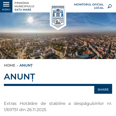
PRIMĂRIA
MONITORUL OFICIAL
MUNICIPIULUI
LOCAL
SATU MARE
MENU
HOME
›
ANUNȚ
ANUNȚ
SHARE
Extras Hotărâre de stabilire a despăgubirilor nr.
1/69751 din 26.11.2025