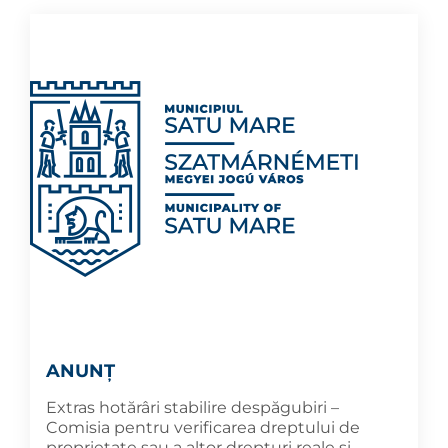
ANUNȚ
Extras hotărâri stabilire despăgubiri –
Comisia pentru verificarea dreptului de
proprietate sau a altor drepturi reale și