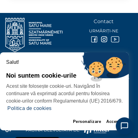
Contact
URMĂRIȚI-NE
Salut!
PRIMĂRIA MUNICIPIULUI
SATU MARE
Noi suntem cookie-urile
P-ȚA 25 OCTOMBRIE, NR. 1 CORP M, 440026 SATU MARE
Acest site folosește cookie-uri. Navigând în
PROTECȚIA DATELOR PERSONALE
continuare vă exprimați acordul pentru folosirea
cookie-urilor conform Regulamentului (UE) 2016/679.
Politica de cookies
Personalizare
Accept
PAGINĂ DEZVOLTATĂ DE