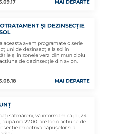
5.09.17
MAI DEPARTE
IOTRATAMENT ȘI DEZINSECȚIE
 SOL
a aceasta avem programate o serie
cțiuni de dezinsecție la sol în
ările și în zonele verzi din municipiu
 acțiune de dezinsecție din avion.
5.08.18
MAI DEPARTE
UNȚ
ați sătmăreni, vă informăm că joi, 24
e, după ora 22.00, are loc o acțiune de
nsecție împotriva căpușelor și a
arilor.