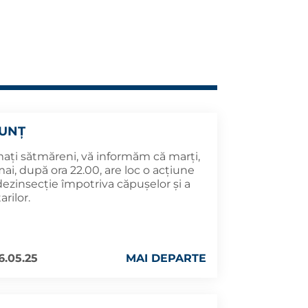
UNȚ
mați sătmăreni, vă informăm că marți,
ai, după ora 22.00, are loc o acțiune
ezinsecție împotriva căpușelor și a
arilor.
6.05.25
MAI DEPARTE