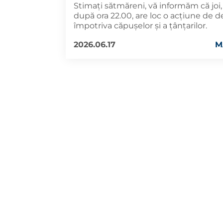
Stimați sătmăreni, vă informăm că joi, 
după ora 22.00, are loc o acțiune de d
împotriva căpușelor și a țânțarilor.
2026.06.17
M