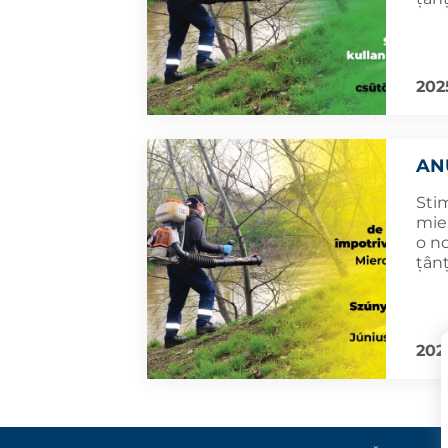
202
AN
Sti
mier
o n
țânț
202