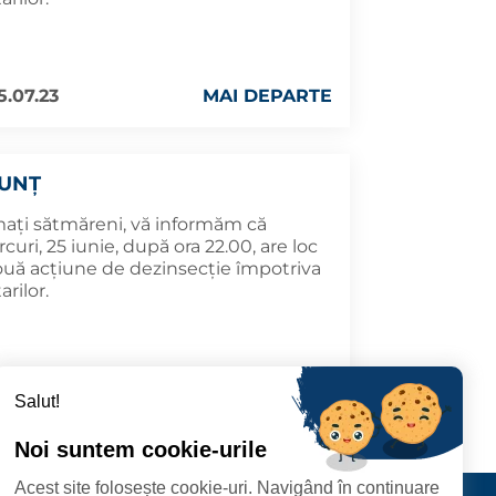
5.07.23
MAI DEPARTE
UNȚ
mați sătmăreni, vă informăm că
curi, 25 iunie, după ora 22.00, are loc
ouă acțiune de dezinsecție împotriva
arilor.
5.06.23
MAI DEPARTE
Salut!
Noi suntem cookie-urile
Acest site folosește cookie-uri. Navigând în continuare