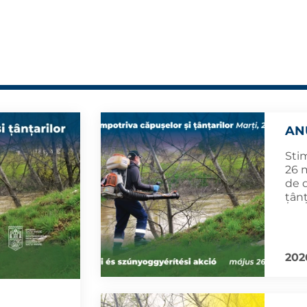
AN
Sti
26 m
de d
țânț
202