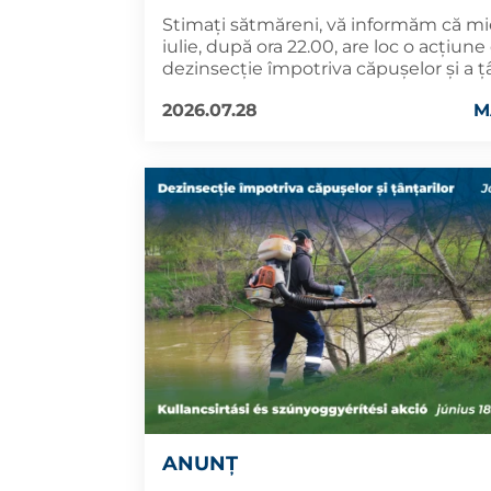
Stimați sătmăreni, vă informăm că mie
iulie, după ora 22.00, are loc o acțiune
dezinsecție împotriva căpușelor și a țâ
2026.07.28
M
ANUNȚ