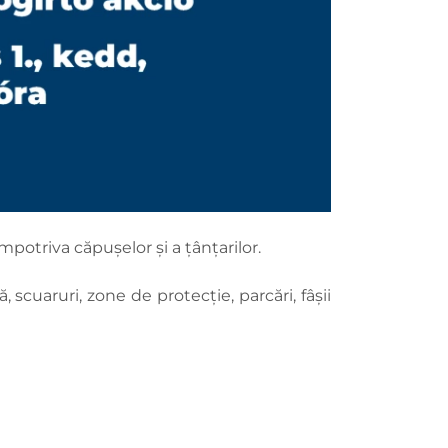
mpotriva căpușelor și a țânțarilor.
scuaruri, zone de protecție, parcări, fâșii