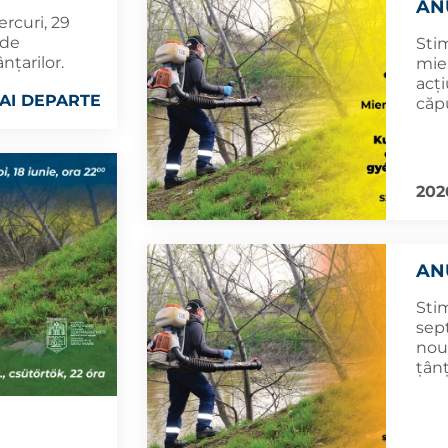
AN
rcuri, 29
 de
Sti
nțarilor.
mier
acț
AI DEPARTE
căpu
202
AN
Stim
sept
nou
țânț