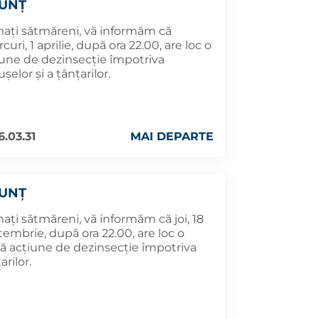
UNȚ
mați sătmăreni, vă informăm că
curi, 1 aprilie, după ora 22.00, are loc o
iune de dezinsecție împotriva
șelor și a țânțarilor.
6.03.31
MAI DEPARTE
UNȚ
ați sătmăreni, vă informăm că joi, 18
embrie, după ora 22.00, are loc o
ă acțiune de dezinsecție împotriva
arilor.