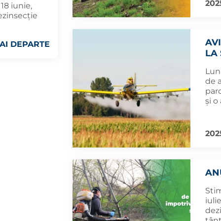
202
18 iunie,
ezinsecție
AV
AI DEPARTE
LA
Lun
de a
parc
și o
202
AN
Stim
iuli
dezi
țânț