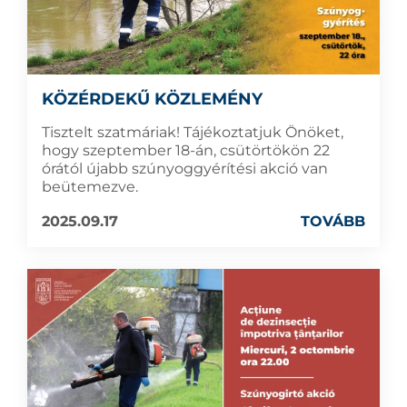
KÖZÉRDEKŰ KÖZLEMÉNY
Tisztelt szatmáriak! Tájékoztatjuk Önöket,
hogy szeptember 18-án, csütörtökön 22
órától újabb szúnyoggyérítési akció van
beütemezve.
2025.09.17
TOVÁBB