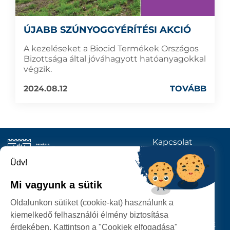
ÚJABB SZÚNYOGGYÉRÍTÉSI AKCIÓ
A kezeléseket a Biocid Termékek Országos
Bizottsága által jóváhagyott hatóanyagokkal
végzik.
2024.08.12
TOVÁBB
Kapcsolat
KÖVESSENEK
Üdv!
Mi vagyunk a sütik
SZATMÁRNÉMETI
Oldalunkon sütiket (cookie-kat) használunk a
POLGÁRMESTERI HIVATAL
kiemelkedő felhasználói élmény biztosítása
P-ȚA 25 OCTOMBRIE, NR. 1 CORP M, 440026 SATU MARE
érdekében. Kattintson a "Cookiek elfogadása"