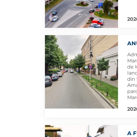
202
AN
Adm
Mare
de l
Ianc
din 
Amaț
par
Mar
202
A 