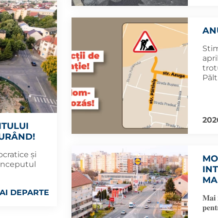
AN
Stim
apri
trot
Pălt
202
ITULUI
CURÂND!
cratice și
MO
 începutul
IN
MA
AI DEPARTE
𝐌𝐚𝐢 𝐦
𝐩𝐞𝐧𝐭