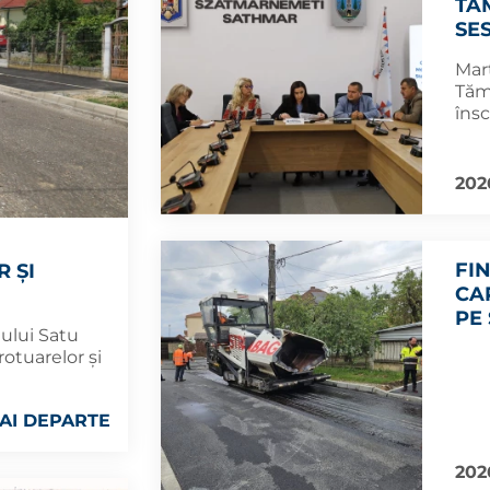
TĂ
SE
Marț
Tămă
însc
202
FI
 ȘI
CA
PE
iului Satu
rotuarelor și
AI DEPARTE
202