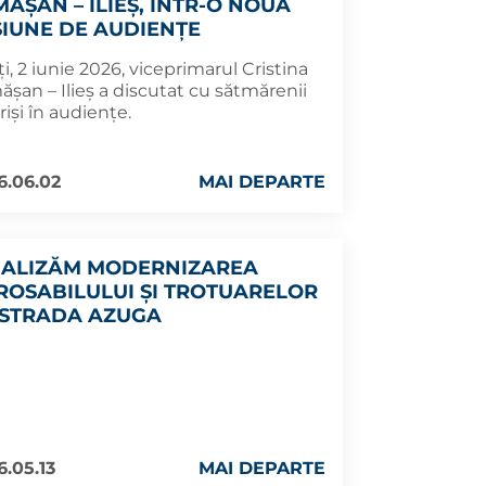
MĂȘAN – ILIEȘ, ÎNTR-O NOUĂ
SIUNE DE AUDIENȚE
i, 2 iunie 2026, viceprimarul Cristina
șan – Ilieș a discutat cu sătmărenii
riși în audiențe.
6.06.02
MAI DEPARTE
NALIZĂM MODERNIZAREA
ROSABILULUI ȘI TROTUARELOR
 STRADA AZUGA
6.05.13
MAI DEPARTE