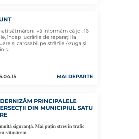
UNȚ
ați sătmăreni, vă informăm că joi, 16
lie, încep lucrările de reparații la
uare și carosabil pe străzile Azuga și
iniș.
6.04.15
MAI DEPARTE
DERNIZĂM PRINCIPALELE
TERSECȚII DIN MUNICIPIUL SATU
RE
𝐮𝐥𝐭𝐚̆ 𝐬𝐢𝐠𝐮𝐫𝐚𝐧𝐭̦𝐚̆. 𝐌𝐚𝐢 𝐩𝐮𝐭̦𝐢𝐧 𝐬𝐭𝐫𝐞𝐬 𝐢̂𝐧 𝐭𝐫𝐚𝐟𝐢𝐜
𝐫𝐮 𝐬𝐚̆𝐭𝐦𝐚̆𝐫𝐞𝐧𝐢.