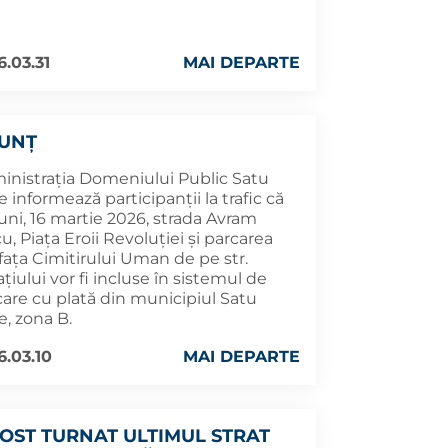
6.03.31
MAI DEPARTE
UNȚ
inistrația Domeniului Public Satu
 informează participanții la trafic că
uni, 16 martie 2026, strada Avram
u, Piața Eroii Revoluției și parcarea
fața Cimitirului Uman de pe str.
iului vor fi incluse în sistemul de
care cu plată din municipiul Satu
e, zona B.
6.03.10
MAI DEPARTE
FOST TURNAT ULTIMUL STRAT