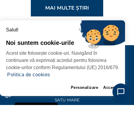
MAI MULTE ȘTIRI
Salut!
Noi suntem cookie-urile
Acest site folosește cookie-uri. Navigând în
Contact
continuare vă exprimați acordul pentru folosirea
URMĂRIȚI-NE
cookie-urilor conform Regulamentului (UE) 2016/679.
Politica de cookies
Personalizare
Accept
PRIMĂRIA MUNICIPIULUI
SATU MARE
P-ȚA 25 OCTOMBRIE, NR. 1 CORP M, 440026 SATU MARE
Politica de Cookie
PROTECȚIA DATELOR PERSONALE