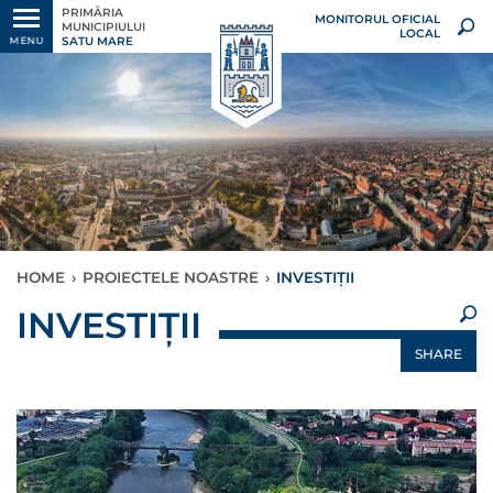
PRIMĂRIA
MONITORUL OFICIAL
MUNICIPIULUI
LOCAL
SATU MARE
MENU
HOME
›
PROIECTELE NOASTRE
›
INVESTIȚII
×
INVESTIȚII
SHARE