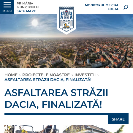
PRIMĂRIA
MONITORUL OFICIAL
MUNICIPIULUI
LOCAL
SATU MARE
MENU
HOME
›
PROIECTELE NOASTRE
›
INVESTIȚII
›
ASFALTAREA STRĂZII DACIA, FINALIZATĂ!
ASFALTAREA STRĂZII
DACIA, FINALIZATĂ!
SHARE