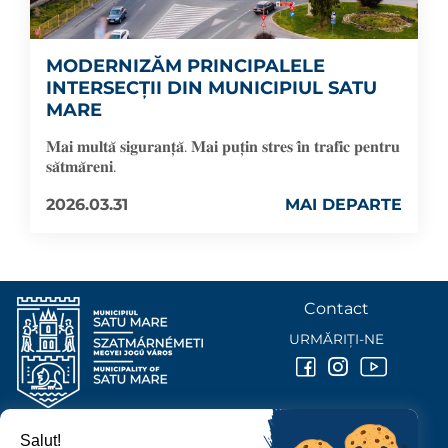
MODERNIZĂM PRINCIPALELE
INTERSECȚII DIN MUNICIPIUL SATU
MARE
𝐌𝐚𝐢 𝐦𝐮𝐥𝐭𝐚̆ 𝐬𝐢𝐠𝐮𝐫𝐚𝐧𝐭̦𝐚̆. 𝐌𝐚𝐢 𝐩𝐮𝐭̦𝐢𝐧 𝐬𝐭𝐫𝐞𝐬 𝐢̂𝐧 𝐭𝐫𝐚𝐟𝐢𝐜 𝐩𝐞𝐧𝐭𝐫𝐮
𝐬𝐚̆𝐭𝐦𝐚̆𝐫𝐞𝐧𝐢.
2026.03.31
MAI DEPARTE
Contact
URMĂRIȚI-NE
Salut!
PRIMĂRIA MUNICIPIULUI