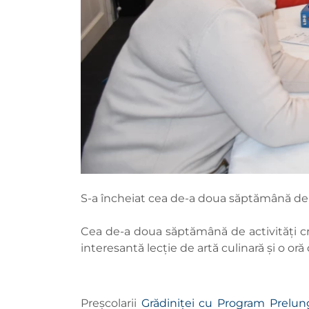
S-a încheiat cea de-a doua săptămână de acti
Cea de-a doua săptămână de activități creat
interesantă lecție de artă culinară și o oră
Preșcolarii
Grădiniței cu Program Prelung