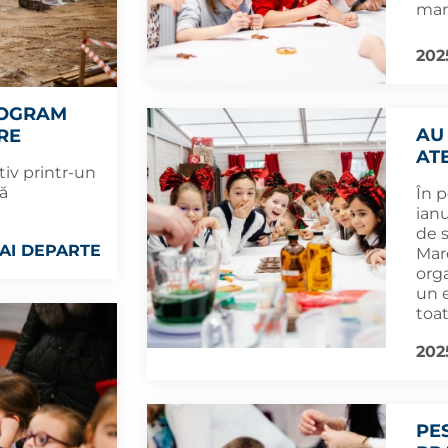
man
202
ROGRAM
AU
RE
AT
tiv printr-un
nă
În 
ian
de 
AI DEPARTE
Mare
orga
un 
toat
2025
PE