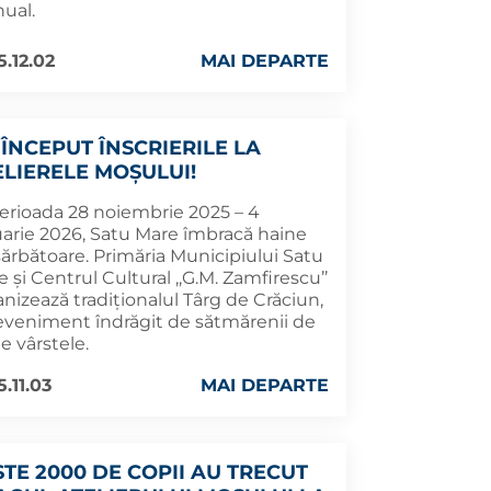
ual.
5.12.02
MAI DEPARTE
 ÎNCEPUT ÎNSCRIERILE LA
ELIERELE MOȘULUI!
perioada 28 noiembrie 2025 – 4
uarie 2026, Satu Mare îmbracă haine
sărbătoare. Primăria Municipiului Satu
 și Centrul Cultural ,,G.M. Zamfirescu’’
nizează tradiționalul Târg de Crăciun,
eveniment îndrăgit de sătmărenii de
e vârstele.
.11.03
MAI DEPARTE
STE 2000 DE COPII AU TRECUT