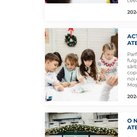
ceea
202
AC
AT
Par
fulg
sărb
copi
noi 
Moșu
2024
O 
AT