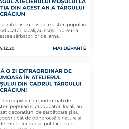
AGUL ATELIERULUI MOȘULUI LA
IȚIA DIN ACEST AN A TÂRGULUI
 CRĂCIUN
rumați pas cu pas de meșteri populari
roducători locali, au scris împreună
stea sărbătorilor de iarnă.
4.12.20
MAI DEPARTE
CĂ O ZI EXTRAORDINAR DE
UMOASĂ ÎN ATELIERUL
ȘULUI DIN CADRUL TÂRGULUI
 CRĂCIUN!
citări copiilor care, îndrumați de
eri populari și producători locali, au
izat decorațiuni de sărbătoare și au
coperit cât de generoasă e natura și
de multe lucruri se pot face cu tot