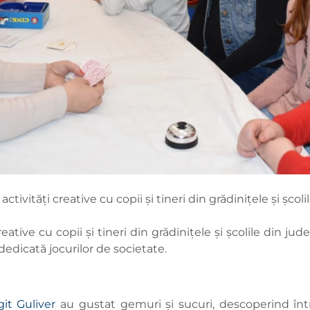
vități creative cu copii și tineri din grădinițele și școli
ive cu copii și tineri din grădinițele și școlile din jude
 dedicată jocurilor de societate.
it Guliver
au gustat gemuri și sucuri, descoperind înt