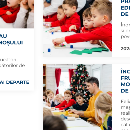
PR
ED
DE
Înd
si p
 AU
pove
MOȘULUI
202
ucători
bătorilor de
ÎN
FR
AI DEPARTE
MO
DE
Feli
meșt
real
des
cât 