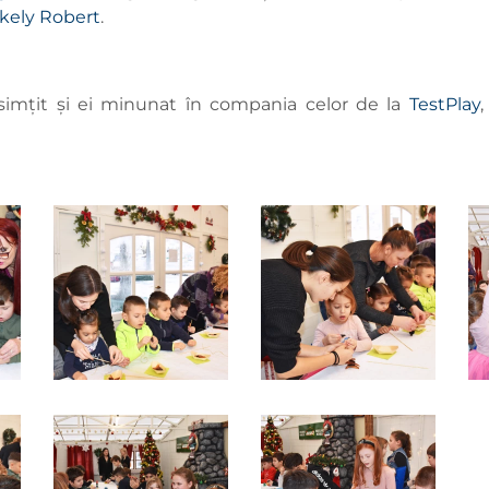
kely Robert
.
simțit și ei minunat în compania celor de la
TestPlay
,