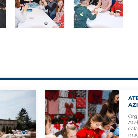
AT
AZI
Orga
Ate
călă
mag