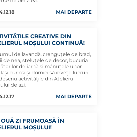
 ce ne oferă ea.
4.12.18
MAI DEPARTE
TIVITĂȚILE CREATIVE DIN
ELIERUL MOȘULUI CONTINUĂ!
fumul de lavandă, crenguțele de brad,
ii de nea, steluțele de decor, bucuria
ătorilor de iarnă și mânuțele unor
lași curioși și dornici să învețe lucruri
descriu activitățile din Atelierul
lui de azi.
.12.17
MAI DEPARTE
NOUĂ ZI FRUMOASĂ ÎN
ELIERUL MOȘULUI!