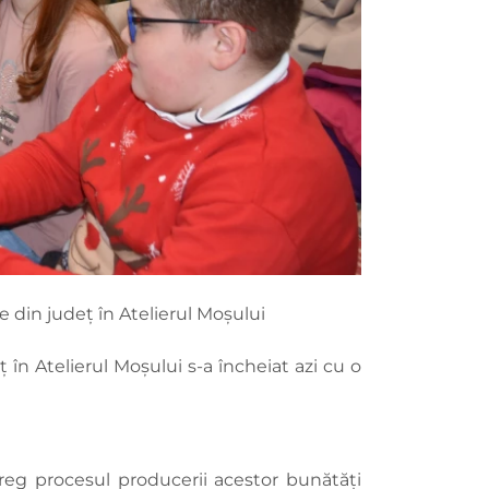
le din județ în Atelierul Moșului
ț în Atelierul Moșului s-a încheiat azi cu o
reg procesul producerii acestor bunătăți