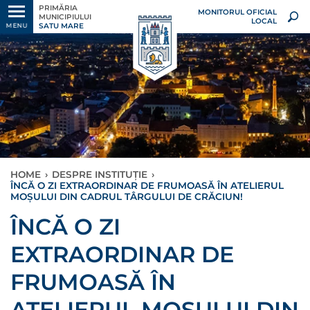
PRIMĂRIA
MONITORUL OFICIAL
MUNICIPIULUI
LOCAL
SATU MARE
MENU
HOME
›
DESPRE INSTITUȚIE
›
ÎNCĂ O ZI EXTRAORDINAR DE FRUMOASĂ ÎN ATELIERUL
MOȘULUI DIN CADRUL TÂRGULUI DE CRĂCIUN!
ÎNCĂ O ZI
EXTRAORDINAR DE
FRUMOASĂ ÎN
ATELIERUL MOȘULUI DIN