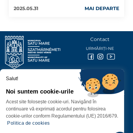
2025.05.31
MAI DEPARTE
Contact
URMĂRIȚI-NE
Salut!
PRIMĂRIA MUNICIPIULUI
SATU MARE
Noi suntem cookie-urile
P-ȚA 25 OCTOMBRIE, NR. 1 CORP M, 440026 SATU MARE
Acest site folosește cookie-uri. Navigând în
PROTECȚIA DATELOR PERSONALE
continuare vă exprimați acordul pentru folosirea
cookie-urilor conform Regulamentului (UE) 2016/679.
Politica de cookies