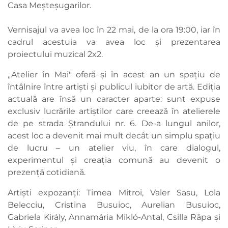
Casa Meșteșugarilor.
Vernisajul va avea loc în 22 mai, de la ora 19:00, iar în
cadrul acestuia va avea loc și prezentarea
proiectului muzical 2x2.
„Atelier în Mai" oferă și în acest an un spațiu de
întâlnire între artiști și publicul iubitor de artă. Ediția
actuală are însă un caracter aparte: sunt expuse
exclusiv lucrările artiștilor care creează în atelierele
de pe strada Ștrandului nr. 6. De-a lungul anilor,
acest loc a devenit mai mult decât un simplu spațiu
de lucru – un atelier viu, în care dialogul,
experimentul și creația comună au devenit o
prezență cotidiană.
Artiști expozanți: Timea Mitroi, Valer Sasu, Lola
Belecciu, Cristina Busuioc, Aurelian Busuioc,
Gabriela Király, Annamária Mikló-Antal, Csilla Râpa și