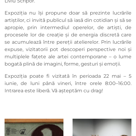
Liviu Scripor.
Expoziția nu își propune doar să prezinte lucrările
artiștilor, ci invită publicul să iasă din cotidian și să se
apropie, prin intermediul operelor, de artiști, de
procesele lor de creație și de energia discretă care
se acumulează între pereții atelierelor. Prin lucrările
expuse, vizitatorii pot descoperi perspective noi și
multiplele fațete ale artei contemporane – o lume
bogată plină de imagini, forme, gesturi și emoții.
Expoziția poate fi vizitată în perioada 22 mai – 5
iunie, de luni până vineri, între orele 8:00–16:00.
Intrarea este liberă. Vă așteptăm cu drag!