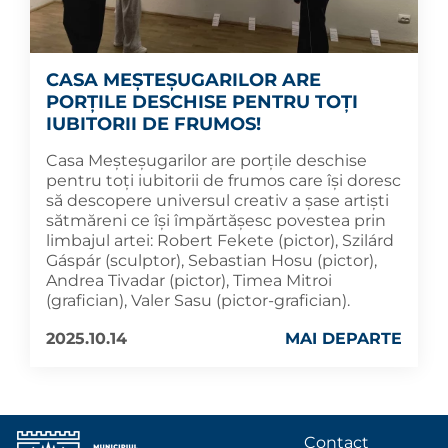
CASA MEȘTEȘUGARILOR ARE
PORȚILE DESCHISE PENTRU TOȚI
IUBITORII DE FRUMOS!
Casa Meșteșugarilor are porțile deschise
pentru toți iubitorii de frumos care își doresc
să descopere universul creativ a șase artiști
sătmăreni ce își împărtășesc povestea prin
limbajul artei: Robert Fekete (pictor), Szilárd
Gáspár (sculptor), Sebastian Hosu (pictor),
Andrea Tivadar (pictor), Timea Mitroi
(grafician), Valer Sasu (pictor-grafician).
2025.10.14
MAI DEPARTE
Contact