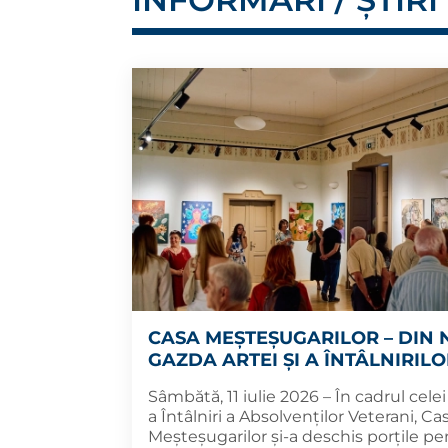
CASA MEȘTEȘUGARILOR – DIN
GAZDA ARTEI ȘI A ÎNTÂLNIRIL
Sâmbătă, 11 iulie 2026 – În cadrul cele
a Întâlniri a Absolvenților Veterani, Ca
Meșteșugarilor și-a deschis porțile pen