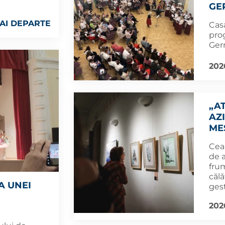
GE
AI DEPARTE
Cas
prog
Ger
202
„AT
AZ
ME
Cea 
de a
frum
călă
A UNEI
gest
202