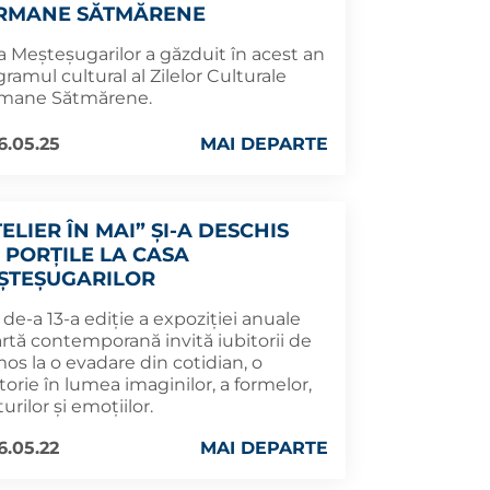
RMANE SĂTMĂRENE
a Meșteșugarilor a găzduit în acest an
ramul cultural al Zilelor Culturale
mane Sătmărene.
6.05.25
MAI DEPARTE
ELIER ÎN MAI” ȘI-A DESCHIS
I PORȚILE LA CASA
ȘTEȘUGARILOR
de-a 13-a ediție a expoziției anuale
rtă contemporană invită iubitorii de
os la o evadare din cotidian, o
torie în lumea imaginilor, a formelor,
urilor și emoțiilor.
6.05.22
MAI DEPARTE