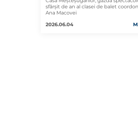
Casa Meșteșugarilor, gazda spectacol
sfârșit de an al clasei de balet coordo
Ana Macovei
2026.06.04
M