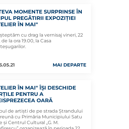
TEVA MOMENTE SURPRINSE ÎN
PUL PREGĂTIRII EXPOZIȚIEI
ELIER ÎN MAI"
șteptăm cu drag la vernisaj vineri, 22
 de la ora 19.00, la Casa
teșugarilor.
6.05.21
MAI DEPARTE
ELIER ÎN MAI" ÎȘI DESCHIDE
RȚILE PENTRU A
EISPREZECEA OARĂ
ul de artiști de pe strada Ștrandului
reună cu Primăria Municipiului Satu
 și Centrul Cultural „G. M.
firescu” organizează în perioada 22