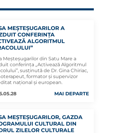
SA MEȘTEȘUGARILOR A
ZDUIT CONFERINȚA
CTIVEAZĂ ALGORITMUL
RACOLULUI”
a Meșteșugarilor din Satu Mare a
duit conferința „Activează Algoritmul
colului”, susținută de Dr. Gina Chiriac,
hoterapeut, formator și supervizor
ditat național și european.
6.05.28
MAI DEPARTE
SA MEȘTEȘUGARILOR, GAZDA
OGRAMULUI CULTURAL DIN
DRUL ZILELOR CULTURALE