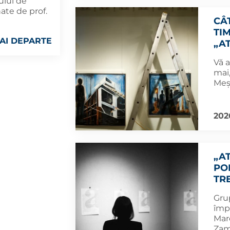
ului de
nate de prof.
CÂ
TIM
AI DEPARTE
„AT
Vă a
mai,
Meș
202
„AT
PO
TR
Grup
împ
Mare
Zam