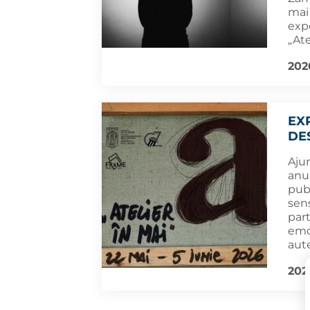
mai 
exp
„Ate
202
EXP
DE
Ajun
anu
publ
sens
part
emoț
aut
202