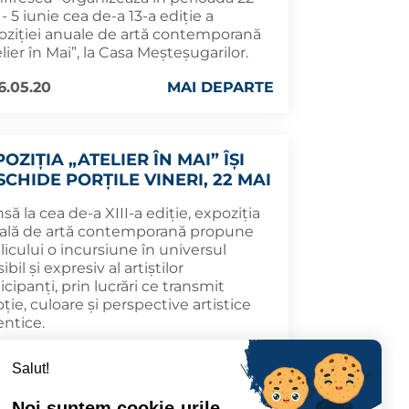
- 5 iunie cea de-a 13-a ediție a
oziției anuale de artă contemporană
lier în Mai”, la Casa Meșteșugarilor.
6.05.20
MAI DEPARTE
OZIȚIA „ATELIER ÎN MAI” ÎȘI
SCHIDE PORȚILE VINERI, 22 MAI
să la cea de-a XIII-a ediție, expoziția
ală de artă contemporană propune
icului o incursiune în universul
ibil și expresiv al artiștilor
icipanți, prin lucrări ce transmit
ie, culoare și perspective artistice
entice.
6.05.18
MAI DEPARTE
Salut!
Noi suntem cookie-urile