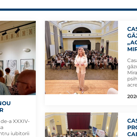
CA
GĂ
„A
MI
Cas
găz
Mira
psi
acre
202
 NOU
OR
CA
i de-a XXXIV-
PR
sa
tru iubitorii
CA