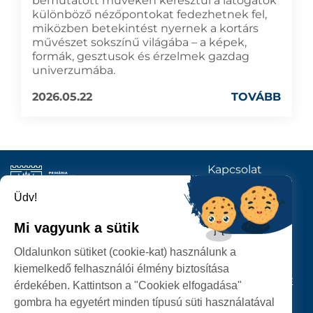
bemutatott műveken keresztül a látogatók
különböző nézőpontokat fedezhetnek fel,
miközben betekintést nyernek a kortárs
művészet sokszínű világába – a képek,
formák, gesztusok és érzelmek gazdag
univerzumába.
2026.05.22
TOVÁBB
Kapcsolat
KÖVESSENEK
Üdv!
Mi vagyunk a sütik
SZATMÁRNÉMETI
Oldalunkon sütiket (cookie-kat) használunk a
POLGÁRMESTERI HIVATAL
kiemelkedő felhasználói élmény biztosítása
P-ȚA 25 OCTOMBRIE, NR. 1 CORP M, 440026 SATU MARE
érdekében. Kattintson a "Cookiek elfogadása"
gombra ha egyetért minden típusú süti használatával
SZEMÉLYES ADATOK VÉDELME