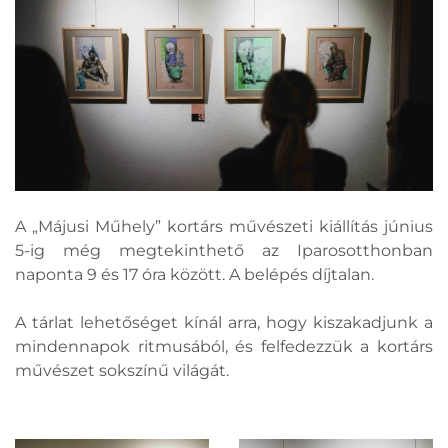
A „Májusi Műhely” kortárs művészeti kiállítás június
5-ig még megtekinthető az Iparosotthonban
naponta 9 és 17 óra között. A belépés díjtalan.
A tárlat lehetőséget kínál arra, hogy kiszakadjunk a
mindennapok ritmusából, és felfedezzük a kortárs
művészet sokszínű világát.