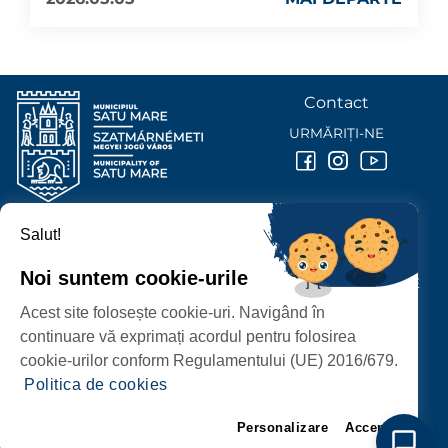
Contact
URMĂRIȚI-NE
Salut!
PRIMĂRIA MUNICIPIULUI
SATU MARE
Noi suntem cookie-urile
P-ȚA 25 OCTOMBRIE, NR. 1 CORP M, 440026 SATU MARE
Acest site folosește cookie-uri. Navigând în
PROTECȚIA DATELOR PERSONALE
continuare vă exprimați acordul pentru folosirea
cookie-urilor conform Regulamentului (UE) 2016/679.
Politica de cookies
Personalizare
Accept