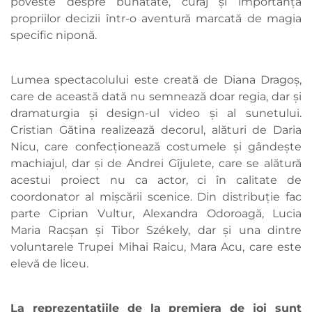
poveste despre bunătate, curaj și importanța
propriilor decizii într-o aventură marcată de magia
specific niponă.
Lumea spectacolului este creată de Diana Dragoș,
care de această dată nu semnează doar regia, dar și
dramaturgia și design-ul video și al sunetului.
Cristian Gătina realizează decorul, alături de Daria
Nicu, care confecționează costumele și gândește
machiajul, dar și de Andrei Gîjulete, care se alătură
acestui proiect nu ca actor, ci în calitate de
coordonator al mișcării scenice. Din distribuție fac
parte Ciprian Vultur, Alexandra Odoroagă, Lucia
Maria Racșan și Tibor Székely, dar și una dintre
voluntarele Trupei Mihai Raicu, Mara Acu, care este
elevă de liceu.
La reprezentațiile de la premiera de joi sunt