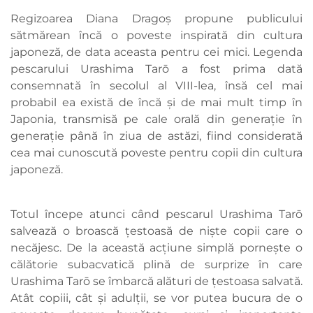
Regizoarea Diana Dragoș propune publicului
sătmărean încă o poveste inspirată din cultura
japoneză, de data aceasta pentru cei mici. Legenda
pescarului Urashima Tarō a fost prima dată
consemnată în secolul al VIII-lea, însă cel mai
probabil ea există de încă și de mai mult timp în
Japonia, transmisă pe cale orală din generație în
generație până în ziua de astăzi, fiind considerată
cea mai cunoscută poveste pentru copii din cultura
japoneză.
Totul începe atunci când pescarul Urashima Tarō
salvează o broască țestoasă de niște copii care o
necăjesc. De la această acțiune simplă pornește o
călătorie subacvatică plină de surprize în care
Urashima Tarō se îmbarcă alături de țestoasa salvată.
Atât copiii, cât și adulții, se vor putea bucura de o