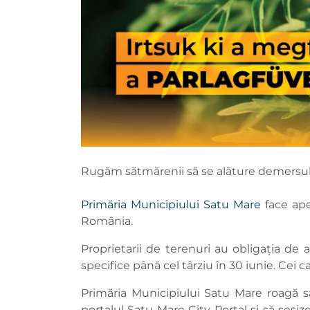
Rugăm sătmărenii să se alăture demersul
Primăria Municipiului Satu Mare
face ape
România.
Proprietarii de terenuri au obligația de 
specifice până cel târziu în 30 iunie. Cei 
Primăria Municipiului Satu Mare roagă s
portalul Satu Mare City Portal și să ses