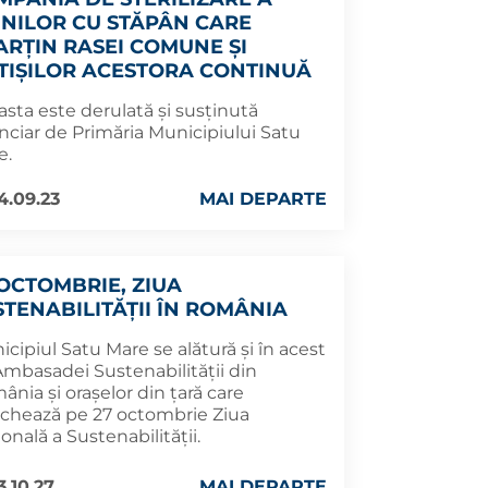
INILOR CU STĂPÂN CARE
ARȚIN RASEI COMUNE ȘI
TIȘILOR ACESTORA CONTINUĂ
sta este derulată și susținută
nciar de Primăria Municipiului Satu
e.
4.09.23
MAI DEPARTE
 OCTOMBRIE, ZIUA
STENABILITĂȚII ÎN ROMÂNIA
cipiul Satu Mare se alătură și în acest
Ambasadei Sustenabilității din
nia și orașelor din țară care
chează pe 27 octombrie Ziua
onală a Sustenabilității.
3.10.27
MAI DEPARTE