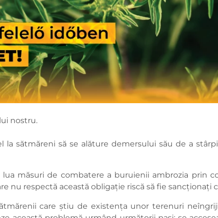
ui nostru.
l la sătmăreni să se alăture demersului său de a stârp
a lua măsuri de combatere a buruienii ambrozia prin cos
care nu respectă această obligație riscă să fie sancționați
ătmărenii care știu de existența unor terenuri neîngrij
izeze această problemă urmând următorii pași: se acces