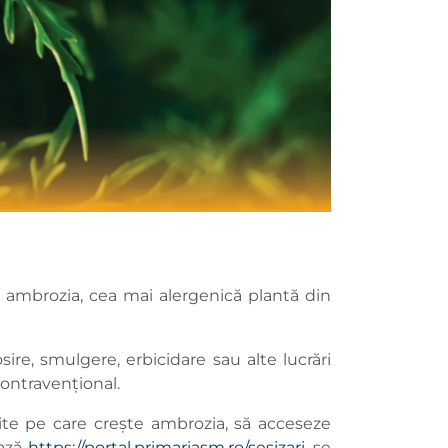
i ambrozia, cea mai alergenică plantă din
ire, smulgere, erbicidare sau alte lucrări
 contravențional.
ite pe care crește ambrozia, să acceseze
ează
https://portal.primariasm.ro/sesizari
, se