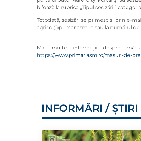
bifează la rubrica ,,Tipul sesizării’’ categori
Totodată, sesizări se primesc și prin e-mai
agricol@primariasm.ro
sau la numărul de 
Mai multe informații despre măsu
https://www.primariasm.ro/masuri-de-pre
INFORMĂRI / ȘTIRI