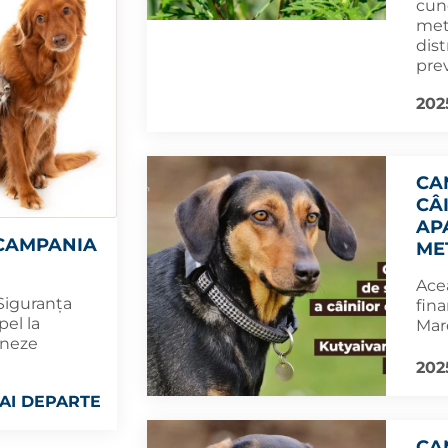
cuno
met
dist
prev
202
CA
CÂ
AP
 CAMPANIA
ME
Acea
 Siguranța
fina
el la
Mar
cineze
2025
AI DEPARTE
CA