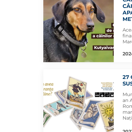
CÂ
AP
ME
Acea
fina
Mar
202
27
SU
Muni
an 
Româ
mar
Nați
202