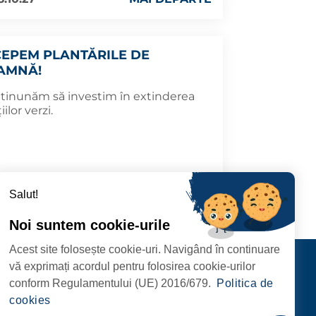
CEPEM PLANTĂRILE DE
AMNĂ!
tinunăm să investim în extinderea
iilor verzi.
3.10.25
MAI DEPARTE
Salut!
Noi suntem cookie-urile
Acest site folosește cookie-uri. Navigând în continuare
CIPIULUI
Contact
vă exprimați acordul pentru folosirea cookie-urilor
URMĂRIȚI-NE
conform Regulamentului (UE) 2016/679.
Politica de
RIE, NR. 1 CORP M,
cookies
ARE