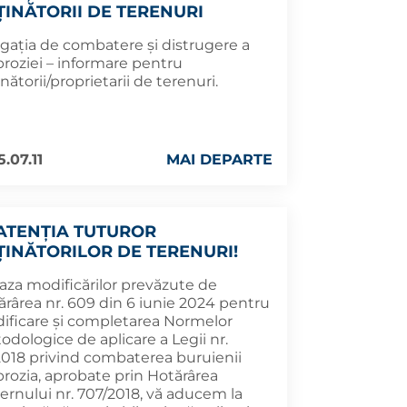
ȚINĂTORII DE TERENURI
igația de combatere și distrugere a
roziei – informare pentru
nătorii/proprietarii de terenuri.
.07.11
MAI DEPARTE
 ATENȚIA TUTUROR
ȚINĂTORILOR DE TERENURI!
baza modificărilor prevăzute de
ărârea nr. 609 din 6 iunie 2024 pentru
ificare și completarea Normelor
dologice de aplicare a Legii nr.
2018 privind combaterea buruienii
rozia, aprobate prin Hotărârea
ernului nr. 707/2018, vă aducem la