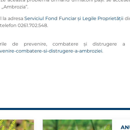
a ,,Ambrozia’’.
l la adresa
Serviciul Fond Funciar și Legile Proprietății
di
telefon 0261.702.548.
rile de prevenire, combatere și distrugere a
venire-combatere-si-distrugere-a-ambroziei
.
AN