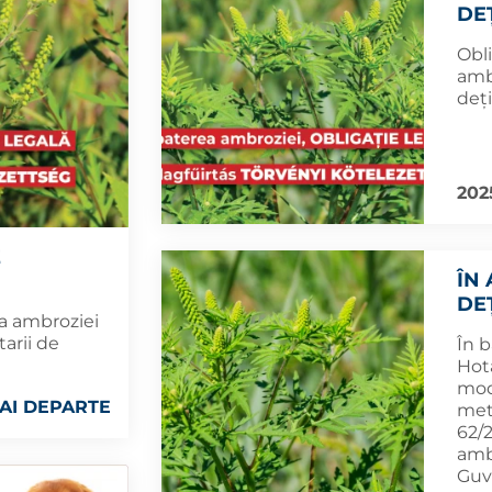
DE
Obl
amb
deți
2025
E
ÎN
DE
 a ambroziei
tarii de
În 
Hot
mod
AI DEPARTE
meto
62/
amb
Guv