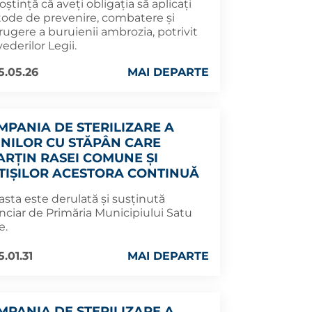
ștință că aveți obligația să aplicaţi
ode de prevenire, combatere şi
rugere a buruienii ambrozia, potrivit
ederilor Legii.
5.05.26
MAI DEPARTE
MPANIA DE STERILIZARE A
INILOR CU STĂPÂN CARE
ARȚIN RASEI COMUNE ȘI
TIȘILOR ACESTORA CONTINUĂ
sta este derulată și susținută
nciar de Primăria Municipiului Satu
e.
.01.31
MAI DEPARTE
MPANIA DE STERILIZARE A