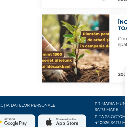
ÎN
TO
Con
spaț
202
PRIMĂRIA MUNI
CȚIA DATELOR PERSONALE
SATU MARE
P-ȚA 25 OCTOMB
440026 SATU M