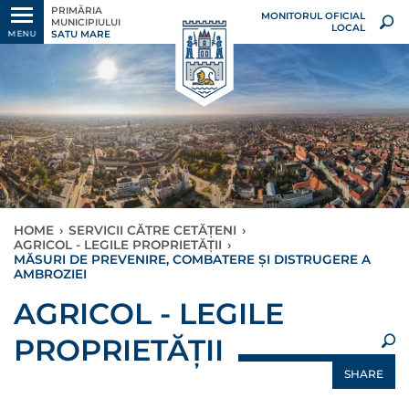
PRIMĂRIA
MONITORUL OFICIAL
MUNICIPIULUI
LOCAL
SATU MARE
MENU
HOME
›
SERVICII CĂTRE CETĂȚENI
›
AGRICOL - LEGILE PROPRIETĂȚII
›
MĂSURI DE PREVENIRE, COMBATERE ŞI DISTRUGERE A
AMBROZIEI
×
AGRICOL - LEGILE
PROPRIETĂȚII
SHARE