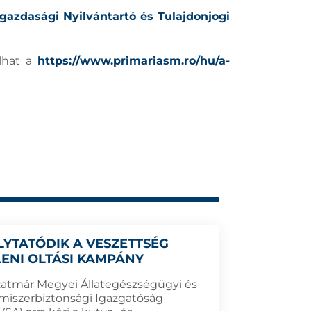
azdasági Nyilvántartó és Tulajdonjogi
álhat a
https://www.primariasm.ro/hu/a-
LYTATÓDIK A VESZETTSÉG
LENI OLTÁSI KAMPÁNY
zatmár Megyei Állategészségügyi és
lmiszerbiztonsági Igazgatóság