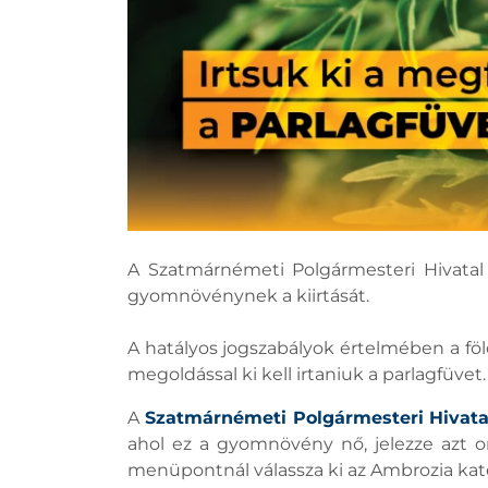
A Szatmárnémeti Polgármesteri Hivatal a
gyomnövénynek a kiirtását.
A hatályos jogszabályok értelmében a föl
megoldással ki kell irtaniuk a parlagfüv
A
Szatmárnémeti Polgármesteri Hivata
ahol ez a gyomnövény nő, jelezze azt o
menüpontnál válassza ki az Ambrozia kate