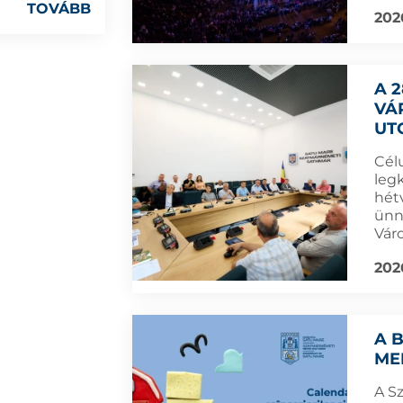
TOVÁBB
202
A 
VÁ
UT
Cél
leg
hét
ünn
Vár
202
A 
ME
A S