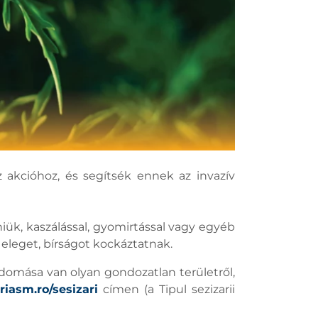
z akcióhoz, és segítsék ennek az invazív
iük, kaszálással, gyomirtással vagy egyéb
 eleget, bírságot kockáztatnak.
omása van olyan gondozatlan területről,
riasm.ro/sesizari
címen (a Tipul sezizarii