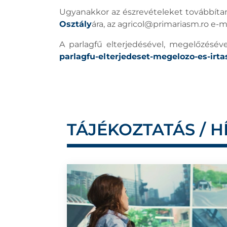
Ugyanakkor az észrevételeket továbbítan
Osztály
ára, az
agricol@primariasm.ro
e-ma
A parlagfű elterjedésével, megelőzéséve
parlagfu-elterjedeset-megelozo-es-irta
TÁJÉKOZTATÁS / H