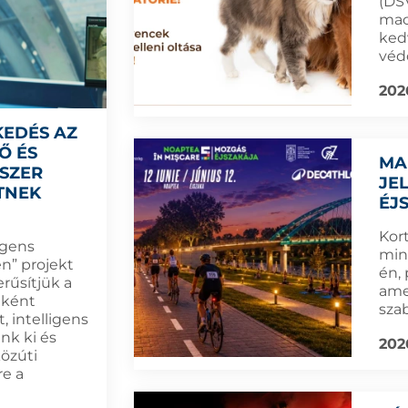
(DSV
mac
ked
védő
202
KEDÉS AZ
Ő ÉS
MA
DSZER
JE
TNEK
ÉJ
Kort
igens
min
n” projekt
én,
rűsítjük a
amel
eként
sza
, intelligens
nk ki és
202
közúti
re a