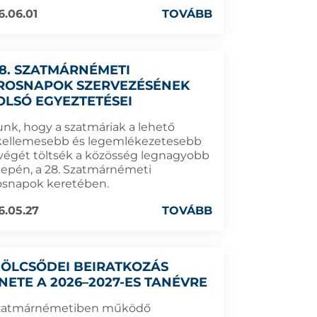
6.06.01
TOVÁBB
28. SZATMÁRNÉMETI
ROSNAPOK SZERVEZÉSÉNEK
OLSÓ EGYEZTETÉSEI
unk, hogy a szatmáriak a lehető
kellemesebb és legemlékezetesebb
végét töltsék a közösség legnagyobb
epén, a 28. Szatmárnémeti
osnapok keretében.
6.05.27
TOVÁBB
BÖLCSŐDEI BEIRATKOZÁS
NETE A 2026–2027-ES TANÉVRE
zatmárnémetiben működő