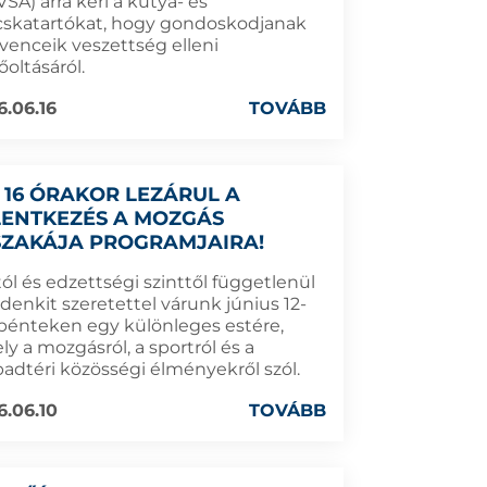
SA) arra kéri a kutya- és
skatartókat, hogy gondoskodjanak
venceik veszettség elleni
oltásáról.
6.06.16
TOVÁBB
 16 ÓRAKOR LEZÁRUL A
LENTKEZÉS A MOZGÁS
SZAKÁJA PROGRAMJAIRA!
ól és edzettségi szinttől függetlenül
denkit szeretettel várunk június 12-
 pénteken egy különleges estére,
y a mozgásról, a sportról és a
badtéri közösségi élményekről szól.
6.06.10
TOVÁBB