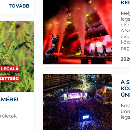
KÉ
TOVÁBB
Mel
leg
elé
A S
évb
köz
nag
202
A 
KÖ
ÜN
LMÉBE!
Kös
ünn
erületek
leg