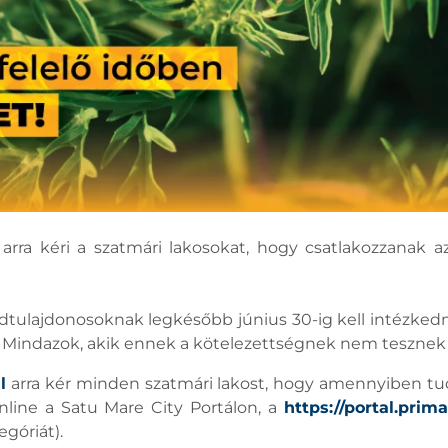
rra kéri a szatmári lakosokat, hogy csatlakozzanak a
dtulajdonosoknak legkésőbb június 30-ig kell intézkedn
et. Mindazok, akik ennek a kötelezettségnek nem tesznek
l
arra kér minden szatmári lakost, hogy amennyiben tud
nline a Satu Mare City Portálon, a
https://portal.prima
góriát).