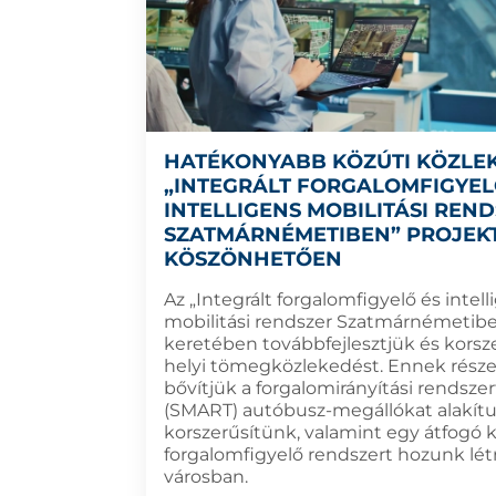
HATÉKONYABB KÖZÚTI KÖZLE
„INTEGRÁLT FORGALOMFIGYEL
INTELLIGENS MOBILITÁSI REN
SZATMÁRNÉMETIBEN” PROJEK
KÖSZÖNHETŐEN
Az „Integrált forgalomfigyelő és intell
mobilitási rendszer Szatmárnémetibe
keretében továbbfejlesztjük és korsze
helyi tömegközlekedést. Ennek rész
bővítjük a forgalomirányítási rendszert
(SMART) autóbusz-megállókat alakítu
korszerűsítünk, valamint egy átfogó 
forgalomfigyelő rendszert hozunk lét
városban.