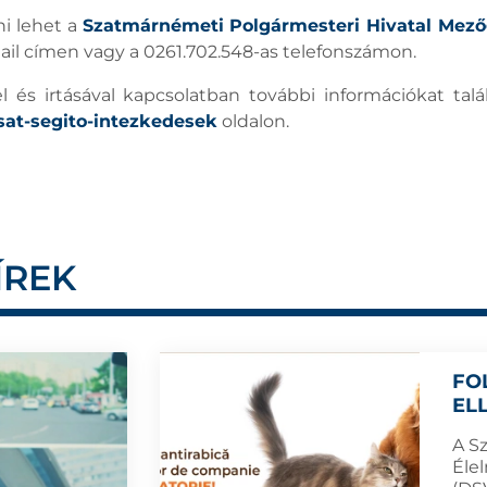
i lehet a
Szatmárnémeti Polgármesteri Hivatal Mezőg
il címen vagy a 0261.702.548-as telefonszámon.
l és irtásával kapcsolatban további információkat tal
sat-segito-intezkedesek
oldalon.
ÍREK
FO
EL
A S
Éle