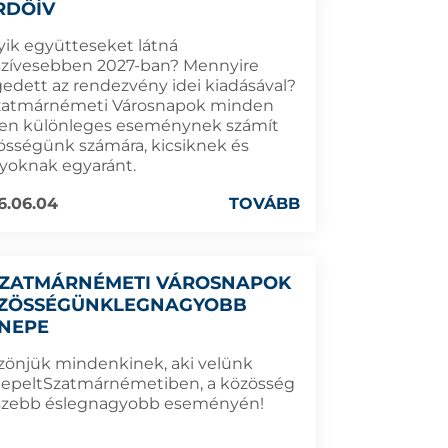
RDŐÍV
yik együtteseket látná
szívesebben 2027-ban? Mennyire
gedett az rendezvény idei kiadásával?
zatmárnémeti Városnapok minden
en különleges eseménynek számít
össégünk számára, kicsiknek és
yoknak egyaránt.
6.06.04
TOVÁBB
SZATMÁRNÉMETI VÁROSNAPOK
ZÖSSÉGÜNKLEGNAGYOBB
NEPE
zönjük mindenkinek, aki velünk
epeltSzatmárnémetiben, a közösség
szebb éslegnagyobb eseményén!