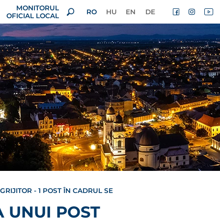
MONITORUL
RO
HU
EN
DE
OFICIAL LOCAL
IJITOR - 1 POST ÎN CADRUL SE
 UNUI POST