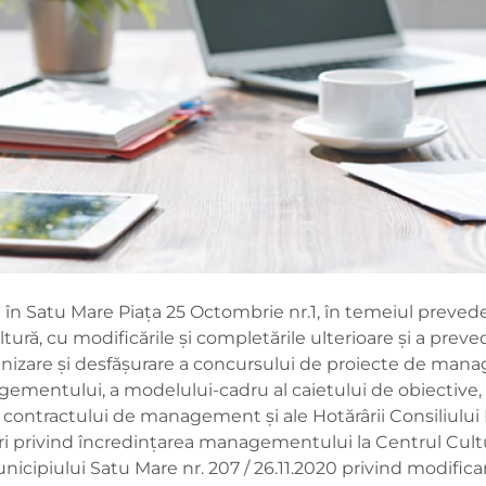
în Satu Mare Piața 25 Octombrie nr.1, în temeiul preveder
ură, cu modificările şi completările ulterioare şi a preve
izare şi desfăşurare a concursului de proiecte de ma
agementului, a modelului-cadru al caietului de obiective,
 contractului de management și ale Hotărârii Consiliului L
 privind încredințarea managementului la Centrul Cultur
unicipiului Satu Mare nr. 207 / 26.11.2020 privind modific