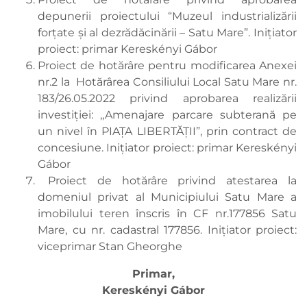
depunerii proiectului “Muzeul industrializării
forţate şi al dezrădăcinării – Satu Mare”. Inițiator
proiect: primar Kereskényi Gábor
Proiect de hotărâre pentru modificarea Anexei
nr.2 la Hotărârea Consiliului Local Satu Mare nr.
183/26.05.2022 privind aprobarea realizării
investiției: ,,Amenajare parcare subterană pe
un nivel în PIAȚA LIBERTĂȚII”, prin contract de
concesiune. Inițiator proiect: primar Kereskényi
Gábor
Proiect de hotărâre privind atestarea la
domeniul privat al Municipiului Satu Mare a
imobilului teren înscris în CF nr.177856 Satu
Mare, cu nr. cadastral 177856. Inițiator proiect:
viceprimar Stan Gheorghe
Primar,
Kereskényi Gábor