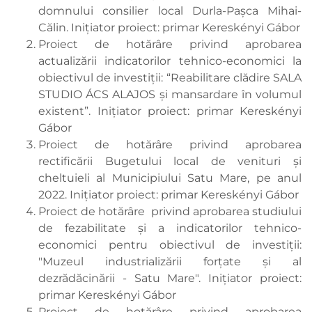
domnului consilier local Durla-Pașca Mihai-
Călin. Inițiator proiect: primar Kereskényi Gábor
Proiect de hotărâre privind aprobarea
actualizării indicatorilor tehnico-economici la
obiectivul de investiții: “Reabilitare clădire SALA
STUDIO ÁCS ALAJOS și mansardare în volumul
existent”. Inițiator proiect: primar Kereskényi
Gábor
Proiect de hotărâre privind aprobarea
rectificării Bugetului local de venituri şi
cheltuieli al Municipiului Satu Mare, pe anul
2022. Inițiator proiect: primar Kereskényi Gábor
Proiect de hotărâre privind aprobarea studiului
de fezabilitate și a indicatorilor tehnico-
economici pentru obiectivul de investiții:
"Muzeul industrializării forțate și al
dezrădăcinării - Satu Mare". Inițiator proiect:
primar Kereskényi Gábor
Proiect de hotărâre privind aprobarea