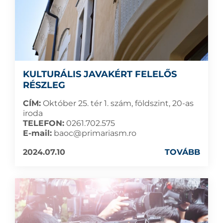
KULTURÁLIS JAVAKÉRT FELELŐS
RÉSZLEG
CÍM:
Október 25. tér 1. szám, földszint, 20-as
iroda
TELEFON:
0261.702.575
E-mail:
baoc@primariasm.ro
2024.07.10
TOVÁBB