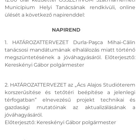
Municípium Helyi Tanácsának rendkívüli, online
ülését a következő napirenddel:
NAPIREND
1. HATÁROZATTERVEZET Durla-Paşca Mihai-Călin
tanácsosi mandátumának elhalálozás miatt történő
megszüntetésének a jóváhagyásáról. Előterjesztő:
Kereskényi Gábor polgármester
2. HATÁROZATTERVEZET az „Ács Alajos Studióterem
korszerűsítése és tetőtéri beépítése a jelenlegi
térfogatban” elnevezésű projekt technikai és
gazdasági mutatóinak az aktualizálásának a
jóváhagyásáról.
Előterjesztő: Kereskényi Gábor polgármester