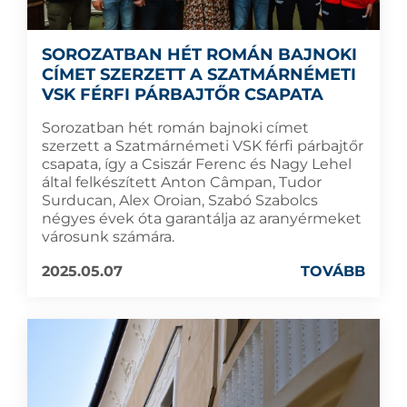
SOROZATBAN HÉT ROMÁN BAJNOKI
CÍMET SZERZETT A SZATMÁRNÉMETI
VSK FÉRFI PÁRBAJTŐR CSAPATA
Sorozatban hét román bajnoki címet
szerzett a Szatmárnémeti VSK férfi párbajtőr
csapata, így a Csiszár Ferenc és Nagy Lehel
által felkészített Anton Câmpan, Tudor
Surducan, Alex Oroian, Szabó Szabolcs
négyes évek óta garantálja az aranyérmeket
városunk számára.
2025.05.07
TOVÁBB