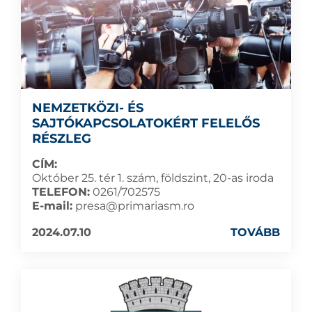
NEMZETKÖZI- ÉS
SAJTÓKAPCSOLATOKÉRT FELELŐS
RÉSZLEG
CÍM:
Október 25. tér 1. szám, földszint, 20-as iroda
TELEFON:
0261/702575
E-mail:
presa@primariasm.ro
2024.07.10
TOVÁBB