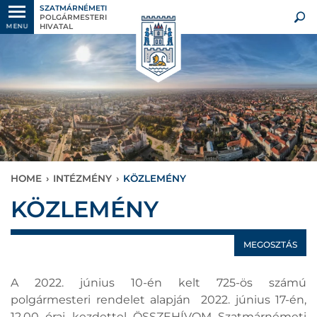
SZATMÁRNÉMETI
POLGÁRMESTERI
HIVATAL
MENU
HOME
›
INTÉZMÉNY
›
KÖZLEMÉNY
KÖZLEMÉNY
MEGOSZTÁS
A 2022. június 10-én kelt 725-ös számú
polgármesteri rendelet alapján 2022. június 17-én,
12.00 órai kezdettel ÖSSZEHÍVOM Szatmárnémeti