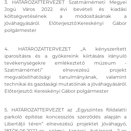
3. HATÁROZATTERVEZET Szatmárnémeti Megyei
Jogú Város 2022. évi bevételi és kiadási
költségvetésének a módosításának a
jóváhagyásáról. Előterjesztő:Kereskényi Gábor
polgármester
4. HATÁROZATTERVEZET „A kényszerített
iparosításra és a gyökereink kiirtására irányuló
tevékenységekre emlékeztető múzeum -
Szatmárnémeti” elnevezésű projekt
megvalósíthatósági tanulmányának, valamint
technikai és gazdasági mutatóinak a jóváhagyásáról.
Előterjesztő: Kereskényi Gábor polgármester
5. HATÁROZATTERVEZET az „Egyszintes földalatti
parkoló építése koncessziós szerződés alapján a
Libertăţii téren” elnevezésű projektet jóváhagyó,
183/26.05.2022-es számú tanácsi határozat 2-es